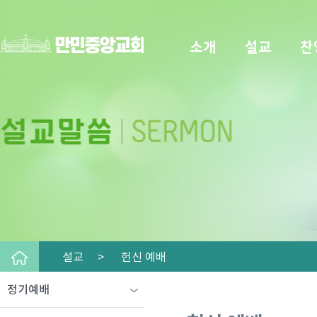
소개
설교
찬
설교 >
헌신 예배
정기예배