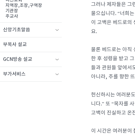
여선교회
그러나 제자들은 그런
지역장,조장,구역장
기관장
물으십니다. “너희는
주교사
이 고백은 베드로의
신앙기초말씀
요.
부목사 설교
물론 베드로는 아직 
한 후 성령을 받고 
GCN방송 설교
들과 관원들 앞에서도
부가서비스
아니라, 주를 향한 
헌신하시는 여러분도 
니다.” 또 “목자를
고백이 진실하고 온전
이 시간은 여러분이 