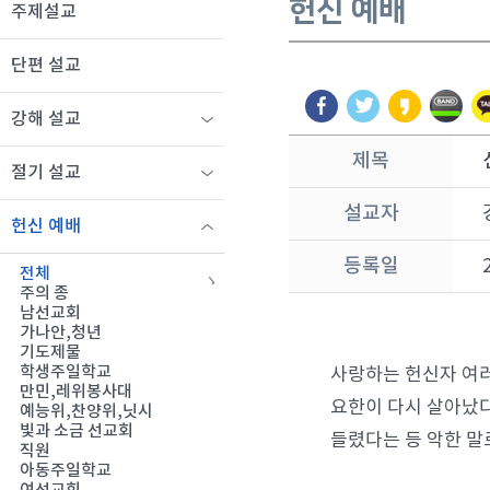
헌신 예배
주제설교
단편 설교
강해 설교
제목
절기 설교
설교자
헌신 예배
등록일
전체
주의 종
남선교회
가나안,청년
기도제물
학생주일학교
사랑하는 헌신자 여러
만민,레위봉사대
요한이 다시 살아났다
예능위,찬양위,닛시
빛과 소금 선교회
들렸다는 등 악한 말
직원
아동주일학교