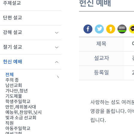
헌신 예배
주제설교
단편 설교
강해 설교
제목
절기 설교
설교자
헌신 예배
등록일
전체
주의 종
남선교회
가나안,청년
기도제물
학생주일학교
사랑하는 성도 여러분
만민,레위봉사대
영광을 돌립니다. 아
예능위,찬양위,닛시
빛과 소금 선교회
립니다.
직원
아동주일학교