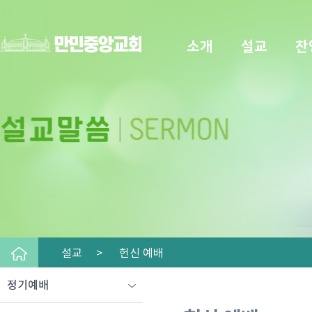
소개
설교
찬
설교 >
헌신 예배
정기예배