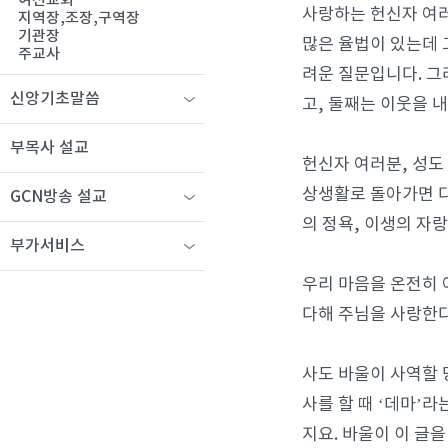
여선교회
사랑하는 헌신자 여러
지역장,조장,구역장
기관장
많은 율법이 있는데 
주교사
려운 질문입니다. 그
신앙기초말씀
고, 둘째는 이웃을 
부목사 설교
헌신자 여러분, 성도
상생활로 돌아가면 다
GCN방송 설교
의 정욕, 이생의 자
부가서비스
우리 마음을 온전히 
다해 주님을 사랑한다
사도 바울이 사역할
사를 할 때 ‘데마’라
지요. 바울이 이 글