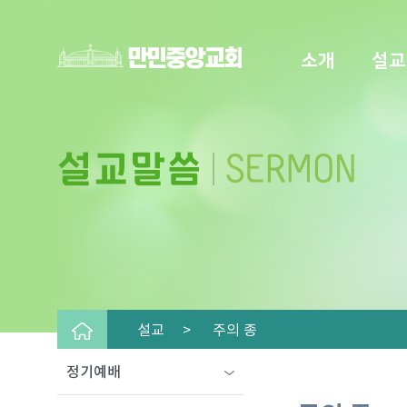
소개
설교
설교 >
주의 종
정기예배