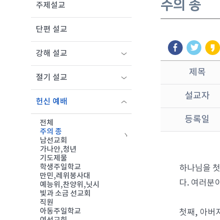
주의 종
주제설교
단편 설교
강해 설교
제목
절기 설교
설교자
헌신 예배
등록일
전체
주의 종
남선교회
가나안,청년
기도제물
학생주일학교
하나님을 첫
만민,레위봉사대
다. 여러분
예능위,찬양위,닛시
빛과 소금 선교회
직원
아동주일학교
첫째, 아버