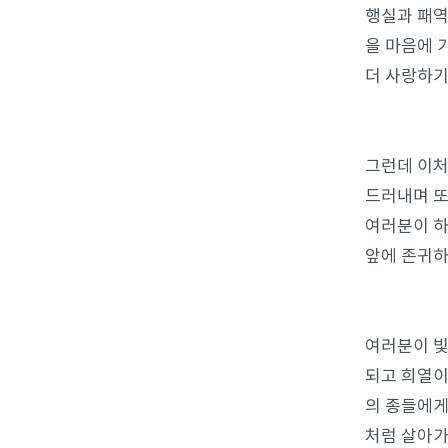
행실과 패역
을 마음에 
더 사랑하기
그런데 이처
드러내며 또
여러분이 하
앞에 존귀하
여러분이 빛
되고 희열이
의 종들에게
처럼 살아가