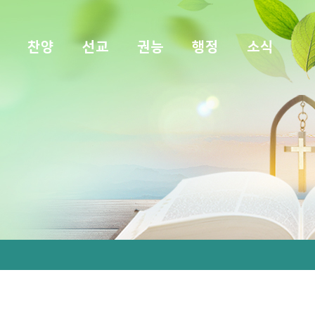
찬양
선교
권능
행정
소식