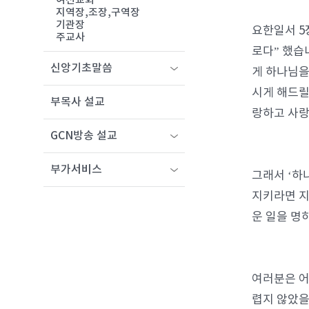
여선교회
지역장,조장,구역장
기관장
요한일서 5
주교사
로다” 했습
신앙기초말씀
게 하나님을
시게 해드릴
부목사 설교
랑하고 사랑
GCN방송 설교
부가서비스
그래서 ‘하
지키라면 지
운 일을 명
여러분은 어
렵지 않았을