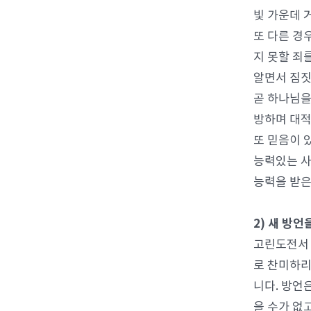
빛 가운데 
또 다른 경
지 못할 죄
알면서 짐짓
곧 하나님을
방하며 대적
또 믿음이 
능력있는 사
능력을 받은
2) 새 방언
고린도전서 
로 찬미하리
니다. 방언
을 수가 없