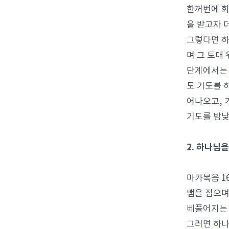
한꺼번에 회
을 받고자 
그렇다면 하
며 그 토대
단계에서는 
도 기도를 
어나오고, 
기도를 밤낮
2. 하나님
마가복음 1
뱀을 집으며
베풀어지는 
그러면 하나