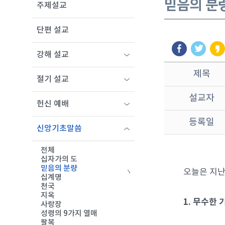
믿음의 분
주제설교
단편 설교
강해 설교
제목
절기 설교
설교자
헌신 예배
등록일
신앙기초말씀
전체
십자가의 도
믿음의 분량
오늘은 지난
십계명
천국
지옥
1. 무수한
사랑장
성령의 9가지 열매
팔복