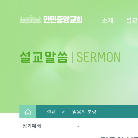
소개
설교
설교 >
믿음의 분량
정기예배