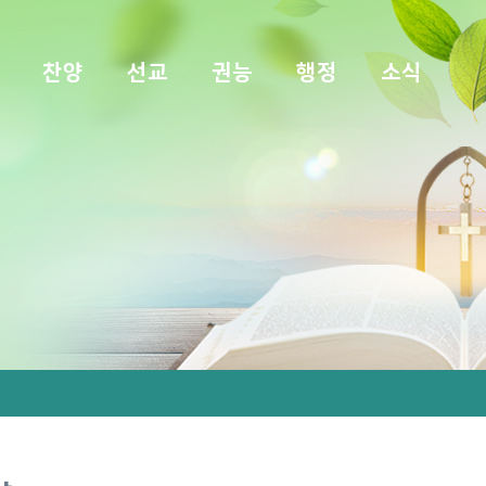
찬양
선교
권능
행정
소식