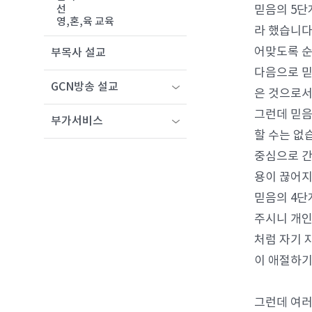
믿음의 5단
선
영,혼,육 교육
라 했습니다
어맞도록 순
부목사 설교
다음으로 믿
GCN방송 설교
은 것으로서
그런데 믿음
부가서비스
할 수는 없
중심으로 간
용이 끊어지
믿음의 4단
주시니 개인
처럼 자기 
이 애절하기
그런데 여러