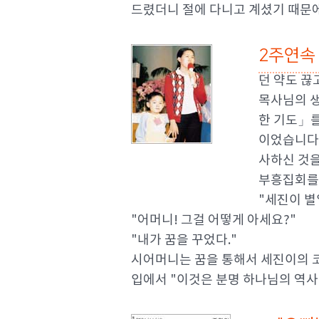
드렸더니 절에 다니고 계셨기 때문
2주연속
던 약도 끊
목사님의 생
한 기도」를
이었습니다.
사하신 것을
부흥집회를
"세진이 별
"어머니! 그걸 어떻게 아세요?"
"내가 꿈을 꾸었다."
시어머니는 꿈을 통해서 세진이의 코
입에서 "이것은 분명 하나님의 역사