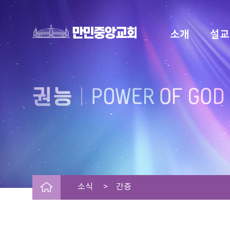
소개
설교
소식 > 간증