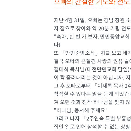
오빠의 간절한 기도와 전도
지난 4월 31일, 오빠는 경남 창
자 집으로 찾아와 약 20분 가량 전
"숙아, 한 번 가 보자. 만민중앙
나!
또 「만민중앙소식」지를 보고 네가 많
결국 오빠의 끈질긴 사랑의 권유 끝
길태식 목사님(대전만민교회 담임)
이 쫙 흘러내리는 것이 아닙니까. 
그 후 오빠로부터 「이재록 목사 
참석할 수 있다는 말을 듣게 되었
겨 오던 것과 진작 하나님을 찾지 
"하나님, 용서해 주세요"
그리고 나자 「2주연속 특별 부흥
집안 일로 인해 참석할 수 없는 상