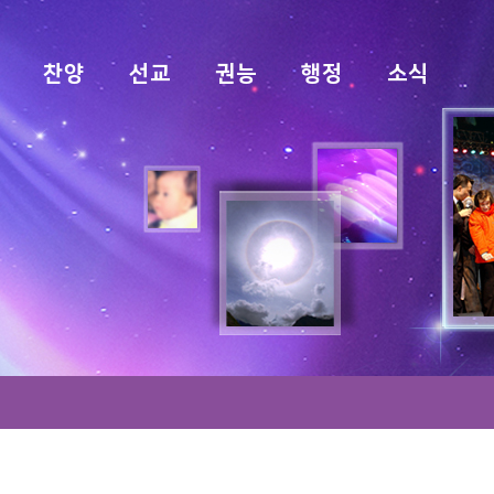
찬양
선교
권능
행정
소식