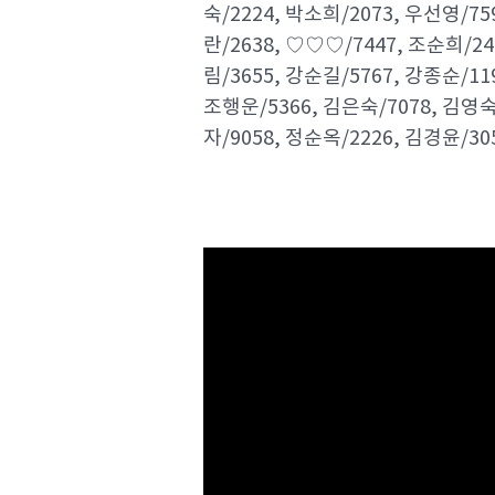
숙/2224, 박소희/2073, 우선영/75
란/2638, ♡♡♡/7447, 조순희/24
림/3655, 강순길/5767, 강종순/11
조행운/5366, 김은숙/7078, 김영숙/
자/9058, 정순옥/2226, 김경윤/30