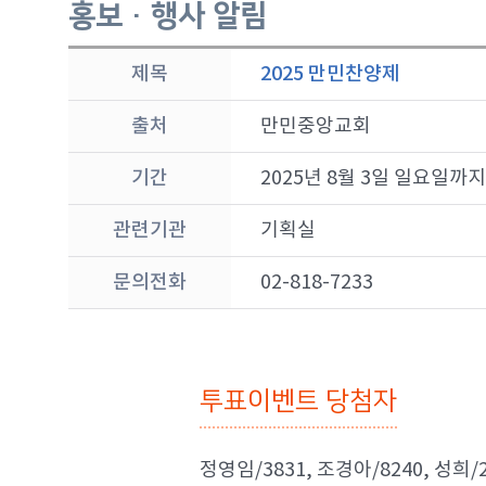
홍보 · 행사 알림
제목
2025 만민찬양제
출처
만민중앙교회
기간
2025년 8월 3일 일요일까지
관련기관
기획실
문의전화
02-818-7233
투표이벤트 당첨자
정영임/3831, 조경아/8240, 성희/2