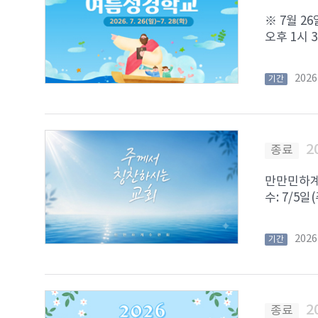
※ 7월 2
오후 1시 3
202
기간
2
종료
만만민하계수
수: 7/5일
202
기간
2
종료