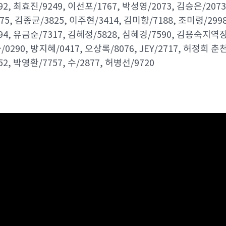
92, 최효진/9249, 이선포/1767, 박성영/2073, 김승은/207
75, 김종균/3825, 이주현/3414, 김미향/7188, 조미령/2998
94, 유금순/7317, 김혜정/5828, 심혜경/7590, 김용숙지역장/
0290, 방지혜/0417, 오상록/8076, JEY/2717, 허정희 춘천
52, 박영환/7757, 수/2877, 허병선/9720