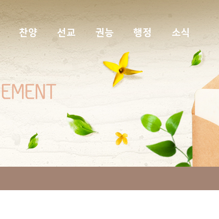
찬양
선교
권능
행정
소식