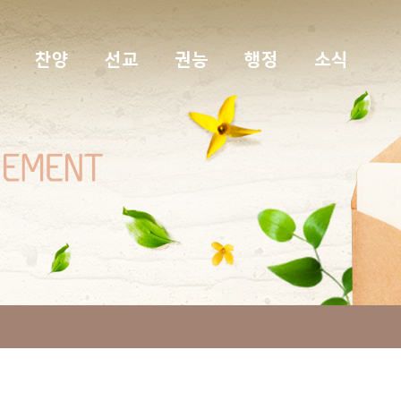
찬양
선교
권능
행정
소식