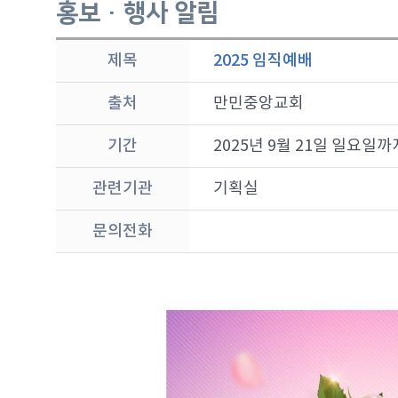
홍보 · 행사 알림
제목
2025 임직예배
출처
만민중앙교회
기간
2025년 9월 21일 일요일까
관련기관
기획실
문의전화