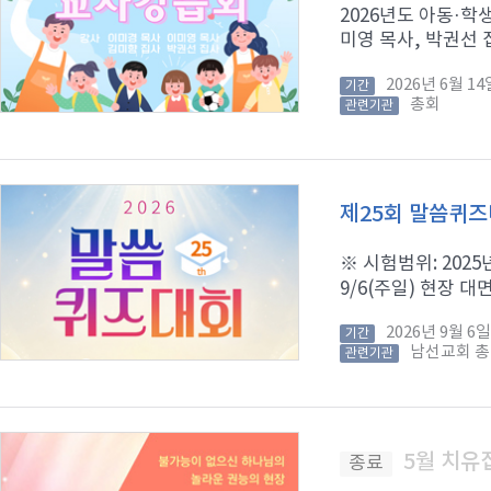
2026년도 아동·학
미영 목사, 박권선 집
2026년 6월 
기간
총회
관련기관
제25회 말씀퀴
※ 시험범위: 2025년
9/6(주일) 현장 대면
2026년 9월 
기간
남선교회 
관련기관
5월 치유
종료