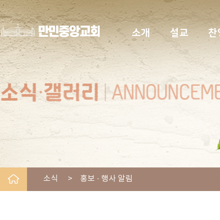
소개
설교
찬
소식 > 홍보 · 행사 알림