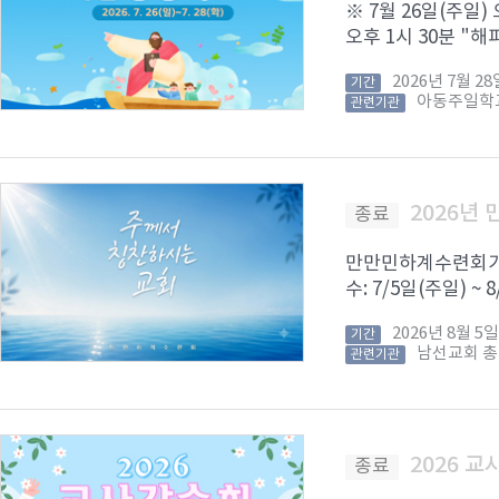
※ 7월 26일(주일)
오후 1시 30분 "해피
2026년 7월 
기간
아동주일학
관련기관
2026년
종료
만만민하계수련회가 8
수: 7/5일(주일) ~
2026년 8월 
기간
남선교회 
관련기관
2026 
종료