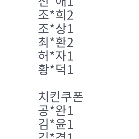
전*애1
조*희2
조*상1
최*환2
허*자1
황*덕1
치킨쿠폰
공*완1
김*윤1
김*겸1