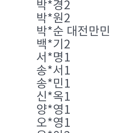
박*경2
박*원2
박*순 대전만민
백*기2
서*명1
송*서1
송*민1
신*옥1
양*영1
오*영1