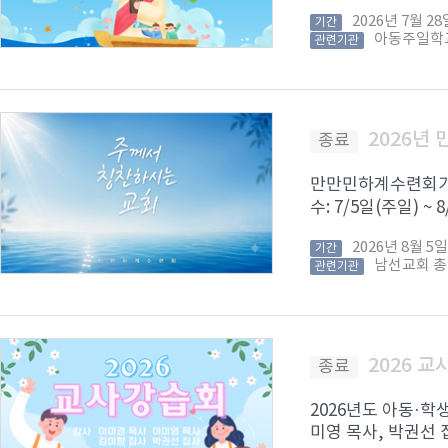
2026년 7월 
기간
아동주일학
관련기관
2026년
종료
만만민하계수련회가 8
수: 7/5일(주일) ~
2026년 8월 
기간
남선교회 
관련기관
2026 
종료
2026년도 아동·학
미영 목사, 박권선 집