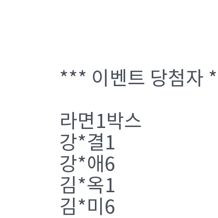
*** 이벤트 당첨자 *
라면1박스
강*결1
강*애6
김*옥1
김*미6