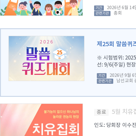
2026년 6월 
기간
총회
관련기관
제25회 말씀퀴
※ 시험범위: 2025
선: 9/6(주일) 현
2026년 9월
기간
남선교회 
관련기관
5월 치유
종료
인도: 당회장 이수진 목