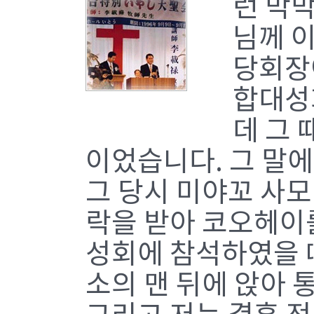
런 막
님께 
당회장
합대성
데 그
이었습니다. 그 말에
그 당시 미야꼬 사
락을 받아 코오헤이
성회에 참석하였을 
소의 맨 뒤에 앉아 