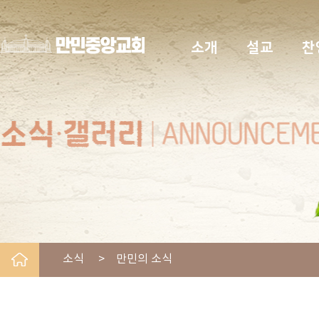
소개
설교
찬
소식 > 만민의 소식