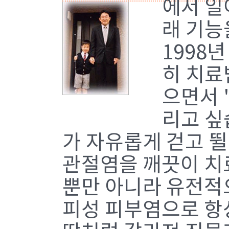
에서 일
래 기능
1998
히 치료
으면서 
리고 싶
가 자유롭게 걷고 뛸
관절염을 깨끗이 치
뿐만 아니라 유전적
피성 피부염으로 항