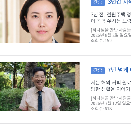
3년간 지
간증
3년 전, 전원주택
이 콕콕 쑤시는 느낌
[하나님을 만난 사람들
2026년 8월 2일 일요
조회수: 159
7년 넘게
간증
저는 해외 커피 원
탕한 생활을 이어가다
[하나님을 만난 사람들
2026년 7월 12일 일
조회수: 618