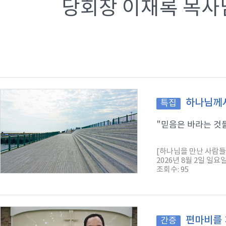
당회장 이재록 목사
하나님께서
특집
"믿음은 바라는 것들
[하나님을 만난 사람들
2026년 8월 2일 일요
조회수: 95
편마비를 
간증