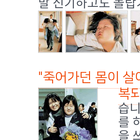
말 신기하고도 놀랍
"죽어가던 몸이 살
복되
습니
를 
을 