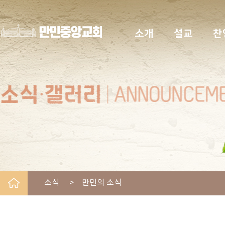
소개
설교
찬
소식 > 만민의 소식