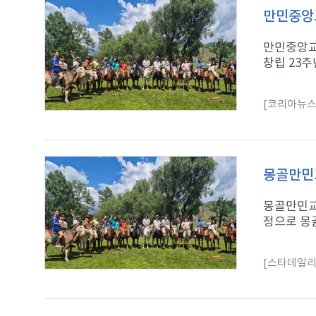
만민중앙교
만민중앙교
창립 23주
[코리아뉴스
몽골만민교
몽골만민교
정으로 몽골
[스타데일리