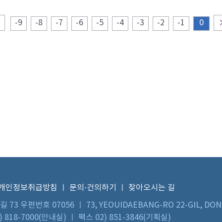
-9
-8
-7
-6
-5
-4
-3
-2
-1
0
개인정보취급방침
ㅣ
문의·건의하기
ㅣ
찾아오시는 길
우편번호 07056 ㅣ 73, YEOUIDAEBANG-RO 22-GIL, DON
 818-7000(안내실) ㅣ 팩스 02) 851-3846(기획실)