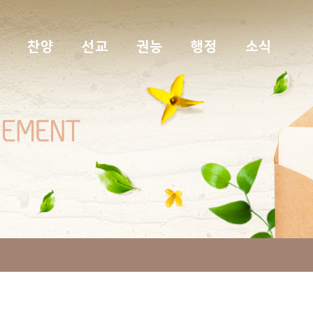
찬양
선교
권능
행정
소식