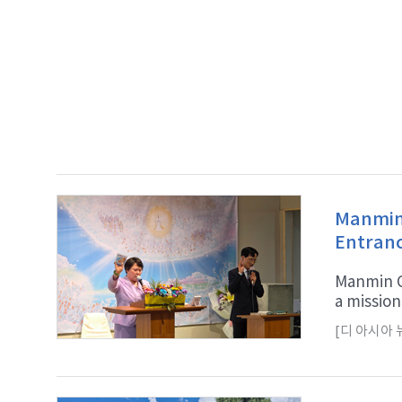
Manmin 
Entran
Manmin Ce
a mission 
[디 아시아