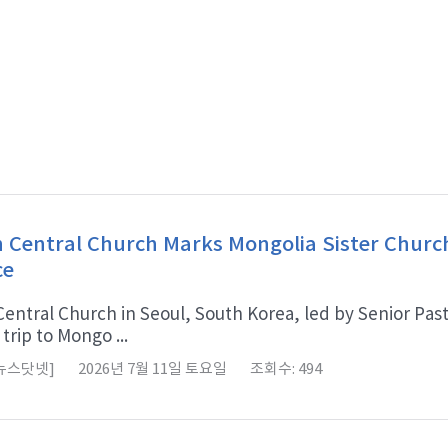
Central Church Marks Mongolia Sister Churc
ce
ntral Church in Seoul, South Korea, led by Senior Pasto
trip to Mongo ...
 뉴스닷넷]
2026년 7월 11일 토요일
조회수: 494