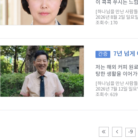
이 콕콕 쑤시는 느낌
[하나님을 만난 사람들
2026년 8월 2일 일요
조회수: 170
7년 넘게
간증
저는 해외 커피 원
탕한 생활을 이어가다
[하나님을 만난 사람들
2026년 7월 12일 일
조회수: 619
-9