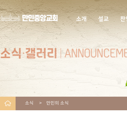
소개
설교
찬
소식 > 만민의 소식