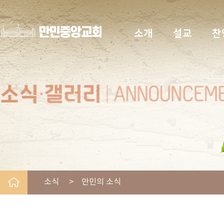
소개
설교
찬
소식 > 만민의 소식