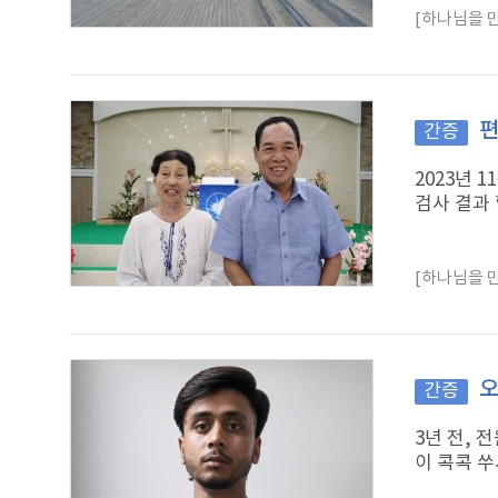
[하나님을 만
편
간증
2023년 
검사 결과 
[하나님을 만
오
간증
3년 전,
이 콕콕 쑤