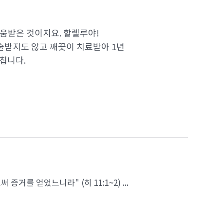
움받은 것이지요. 할렐루야!
술받지도 않고 깨끗이 치료받아 1년
칩니다.
를 얻었느니라" (히 11:1~2) ...