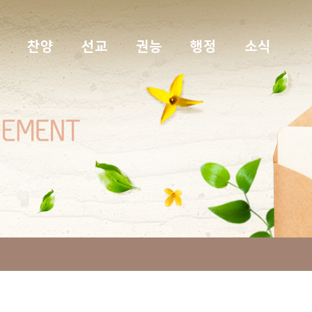
찬양
선교
권능
행정
소식