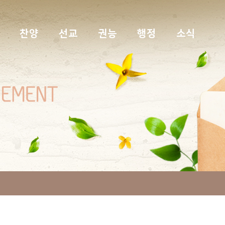
찬양
선교
권능
행정
소식