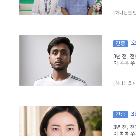
[하나님을 만
오
간증
3년 전,
이 콕콕 쑤
[하나님을 만
3
간증
3년 전,
이 콕콕 쑤