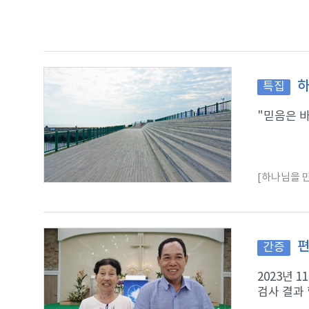
하
특집
"믿음은 바
[하나님을 만
편
간증
2023년 
검사 결과 