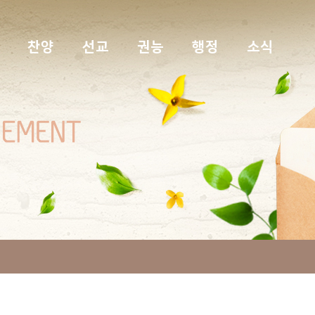
찬양
선교
권능
행정
소식