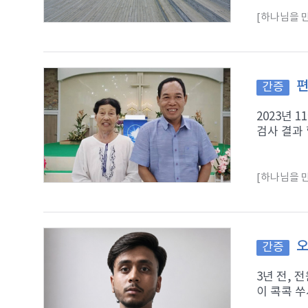
[하나님을 만
편
간증
2023년 
검사 결과 
[하나님을 만
오
간증
3년 전,
이 콕콕 쑤