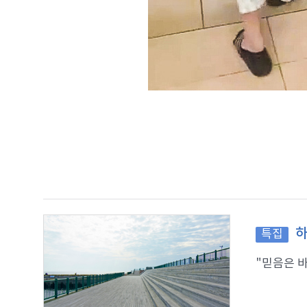
하
특집
"믿음은 바