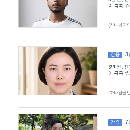
이 콕콕 쑤
[하나님을 만
3
간증
3년 전,
이 콕콕 쑤
[하나님을 만
7
간증