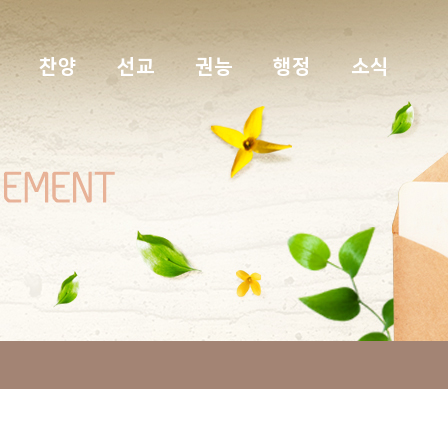
찬양
선교
권능
행정
소식