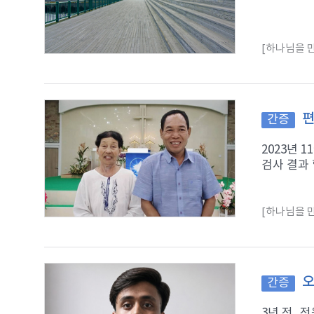
[하나님을 만
편
간증
2023년 
검사 결과 
[하나님을 만
오
간증
3년 전,