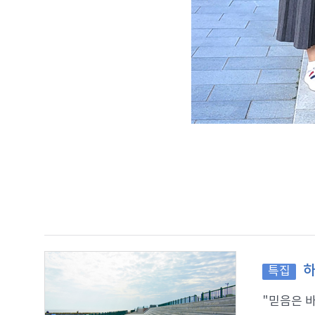
하
특집
"믿음은 바