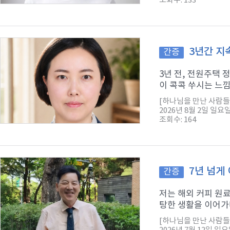
조회수: 133
3년간 지
간증
3년 전, 전원주택
이 콕콕 쑤시는 느낌
[하나님을 만난 사람들
2026년 8월 2일 일요
조회수: 164
7년 넘게
간증
저는 해외 커피 원
탕한 생활을 이어가다
[하나님을 만난 사람들