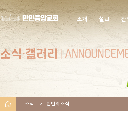
소개
설교
찬
소식 > 만민의 소식