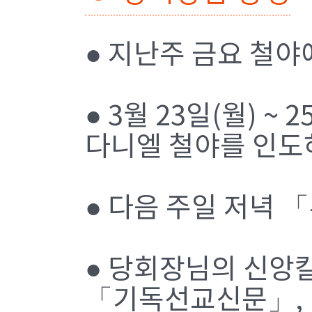
● 지난주 금요 철
● 3월 23일(월) 
다니엘 철야를 인도
● 다음 주일 저녁
● 당회장님의 신앙
「기독선교신문」,