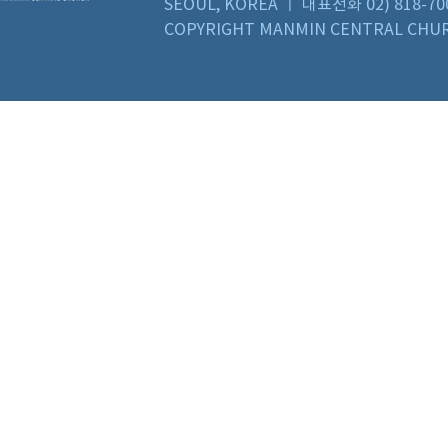
SEOUL, KOREA ㅣ 대표전화 02) 818-70
COPYRIGHT MANMIN CENTRAL CHUR