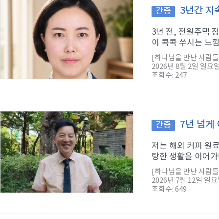
3년간 지
간증
3년 전, 전원주택
이 콕콕 쑤시는 느낌
[하나님을 만난 사람들
2026년 8월 2일 일요
조회수: 247
7년 넘게
간증
저는 해외 커피 원
탕한 생활을 이어가다
[하나님을 만난 사람들
2026년 7월 12일 일
조회수: 649