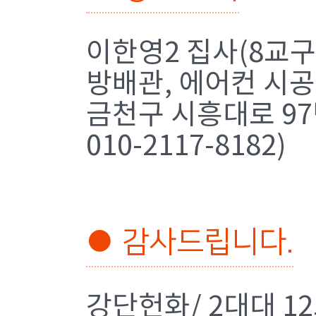
이한영2 집사(8교
방배관, 에어컨 시공
금천구 시흥대로 97번
010-2117-8182)
● 감사드립니다.
강단헌화/ 2대대 1