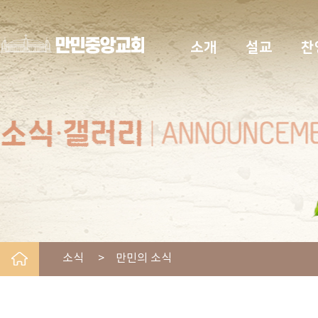
소개
설교
찬
소식 > 만민의 소식