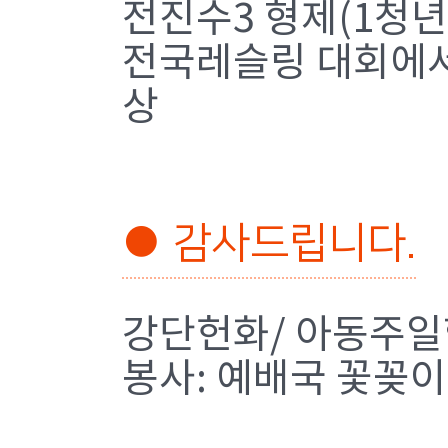
전진수3 형제(1청년
전국레슬링 대회에서 
상
● 감사드립니다.
강단헌화/ 아동주일학
봉사: 예배국 꽃꽂이