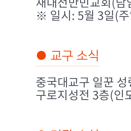
새대전만민교회(담임
※ 일시: 5월 3일(
● 교구 소식
중국대교구 일꾼 성령
구로지성전 3층(인도