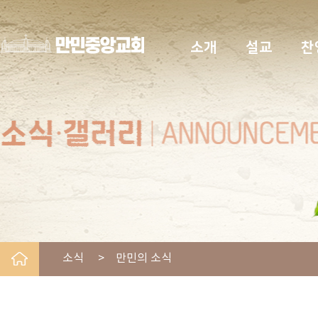
소개
설교
찬
소식 > 만민의 소식