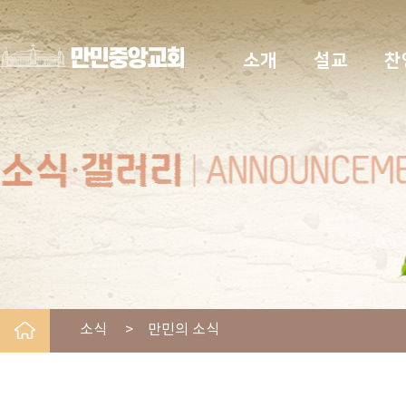
소개
설교
찬
소식 > 만민의 소식