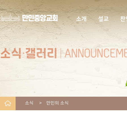
소개
설교
찬
소식 > 만민의 소식