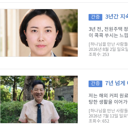
3년간 지
간증
3년 전, 전원주택
이 콕콕 쑤시는 느낌
[하나님을 만난 사람들
2026년 8월 2일 일요
조회수: 253
7년 넘게
간증
저는 해외 커피 원
탕한 생활을 이어가다
[하나님을 만난 사람들
2026년 7월 12일 일
조회수: 652