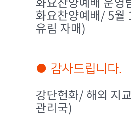
화요찬양예배 운영
화요찬양예배/ 5월 1
유림 자매)
● 감사드립니다.
강단헌화/ 해외 지교
관리국)