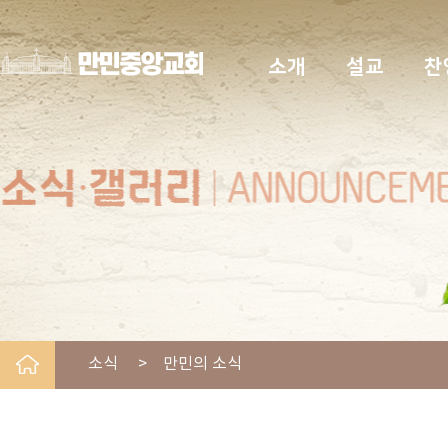
소개
설교
찬
소식 > 만민의 소식