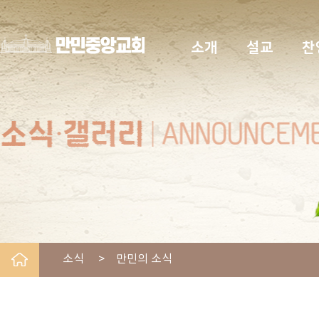
소개
설교
찬
소식 > 만민의 소식