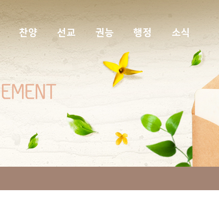
찬양
선교
권능
행정
소식