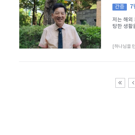
7
간증
저는 해외
탕한 생활을
[하나님을 만