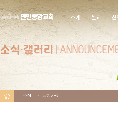
소개
설교
찬
소식 > 공지사항