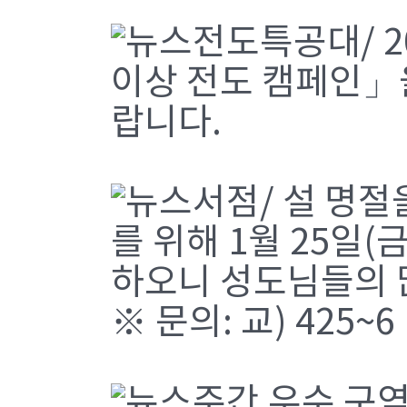
전도특공대/ 2
이상 전도 캠페인」
랍니다.
서점/ 설 명
를 위해 1월 25일(
하오니 성도님들의 
※ 문의: 교) 425~6
주간 우수 구역·조·