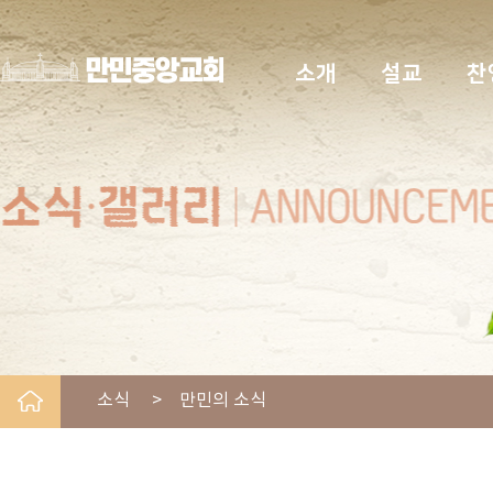
소개
설교
찬
소식 > 만민의 소식