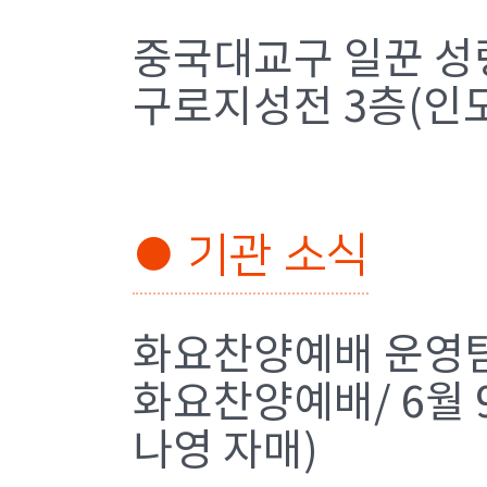
중국대교구 일꾼 성령
구로지성전 3층(인도
● 기관 소식
화요찬양예배 운영
화요찬양예배/ 6월 9
나영 자매)