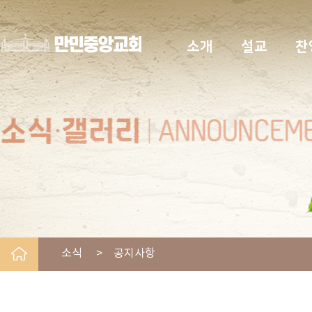
소개
설교
찬
소식 > 공지사항