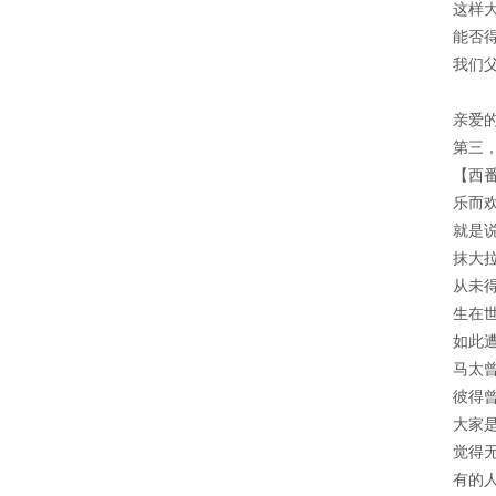
这样
能否
我们
亲爱
第三
【西
乐而欢
就是
抹大
从未
生在
如此
马太
彼得
大家
觉得
有的