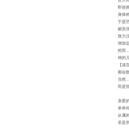
世人
即使
身体
于是
媚羡
致力
增加
然而
神的
【箴言
都会
当然
而是
亲爱
单单
从属
若是