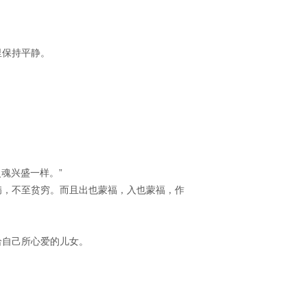
里保持平静。
。
魂兴盛一样。”
病，不至贫穷。而且出也蒙福，入也蒙福，作
给自己所心爱的儿女。