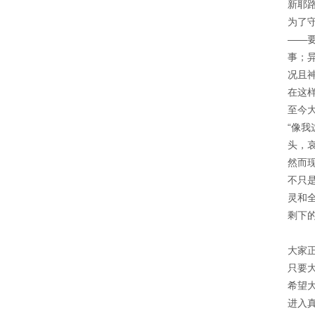
新耶
为了
——
事；
况且
在这
至今
“像
头，
然而
不只
灵和
剩下
大家
只要
希望
进入