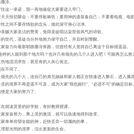
路撒冷。
守住这一承诺，我一再地催促大家要进入窄门。
要天天恒切聚会；不要停歇祷告；要用神的道装备自己；不要看电视、电
异性之间不要存情欲的念头，彼此保守身心洁净。
神亲赐大家圣洁的赞美，免得圣徒唱沾染世俗风气的诗歌。
样的世代，圣徒当分外地努力保守自己，并且时刻警醒。
大家奋力向着新耶路撒冷奔跑，但曾经有人觉得自己离这个目标很遥远。
我这样的人能到那个地方吗？也许只有领先的几个人进入吧！可能再怎么努
哀伤地流泪求告，甚至有的人灰心丧志。
现在不同了。
是领先的几个人，连自己的弟兄姊妹和家人都正在快速进入磐石，进入属
全灵的境界不再是遥不可及，成为大家“我也能行”、“必进不可”的确定目标
的便是大家的努力了。
正在就读灵里的好学校，有好教师授课。
大家发奋努力，乘上灵的激流，就可以急速地得到改变。
大家单单仰望全能的神，赶快丢弃一切属肉的事，
真理那光明的境界，活出更新的生命。