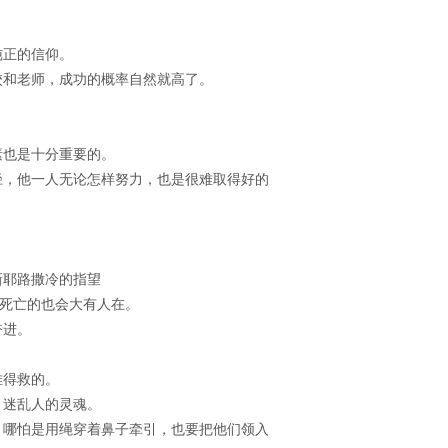
纯正的信仰。
校和老师，成功的概率自然就高了。
。
素也是十分重要的。
径，他一人无论怎样努力，也是很难取得好的
新耶路撒冷的指望
于死亡的也会大有人在。
奋进。
难得救的。
，迷乱人的灵魂。
，哪怕是用绳穿着鼻子牵引，也要把他们领入