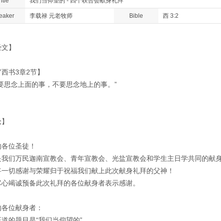
itle
我们当仰望的 - 四个联合会献身礼拜
eaker
李载禄 元老牧师
Bible
西 3:2
经文】
西书3章2节】
们要思念上面的事，不要思念地上的事。”
论】
的各位圣徒！
是我们万民迦南宣教会、青年宣教会、光盐宣教会和学生主日学共同的献
将一切感谢与荣耀归于祝福我们献上此次献身礼拜的父神！
尽心竭诚预备此次礼拜的各位献身者表示感谢。
的各位献身者：
道的题目是“我们当仰望的”。