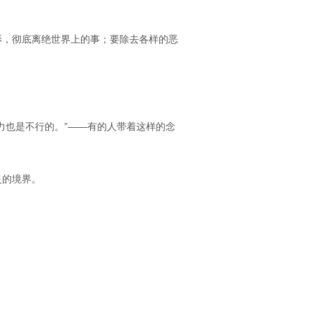
影，彻底离绝世界上的事；要除去各样的恶
力也是不行的。”——有的人带着这样的念
灵的境界。
。