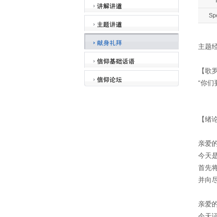
T
Sp
主题
【歌罗
“你
【绪
亲爱
今天
首先
并向
亲爱
今天证