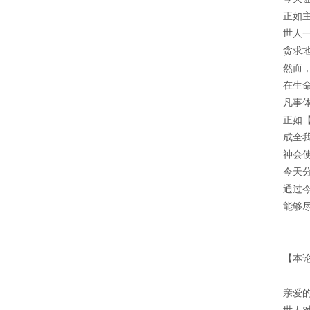
正如
世人
贪求
然而
在生
凡事
正如
成全
神会
今天
通过
能够
【本
亲爱