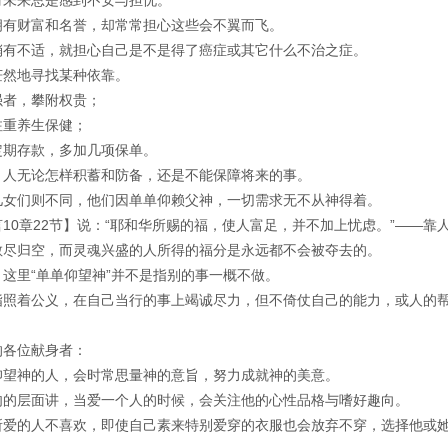
对未来总是感到不安与担忧。
拥有财富和名誉，却常常担心这些会不翼而飞。
稍有不适，就担心自己是不是得了癌症或其它什么不治之症。
茫然地寻找某种依靠。
强者，攀附权贵；
注重养生保健；
定期存款，多加几项保单。
，人无论怎样积蓄和防备，还是不能保障将来的事。
儿女们则不同，他们因单单仰赖父神，一切需求无不从神得着。
10章22节】说：“耶和华所赐的福，使人富足，并不加上忧虑。”——靠
散尽归空，而灵魂兴盛的人所得的福分是永远都不会被夺去的。
，这里“单单仰望神”并不是指别的事一概不做。
指照着公义，在自己当行的事上竭诚尽力，但不倚仗自己的能力，或人的
的各位献身者：
仰望神的人，会时常思量神的意旨，努力成就神的美意。
肉的层面讲，当爱一个人的时候，会关注他的心性品格与嗜好趣向。
所爱的人不喜欢，即使自己素来特别爱穿的衣服也会放弃不穿，选择他或