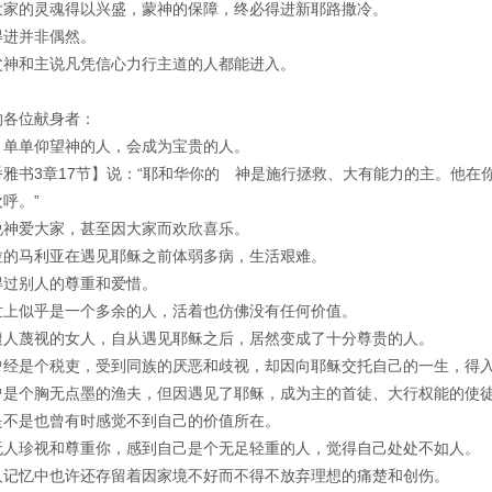
大家的灵魂得以兴盛，蒙神的保障，终必得进新耶路撒冷。
得进并非偶然。
父神和主说凡凭信心力行主道的人都能进入。
的各位献身者：
，单单仰望神的人，会成为宝贵的人。
番雅书3章17节】说：“耶和华你的 神是施行拯救、大有能力的主。他在
呼。”
说神爱大家，甚至因大家而欢欣喜乐。
拉的马利亚在遇见耶稣之前体弱多病，生活艰难。
得过别人的尊重和爱惜。
世上似乎是一个多余的人，活着也仿佛没有任何价值。
遭人蔑视的女人，自从遇见耶稣之后，居然变成了十分尊贵的人。
曾经是个税吏，受到同族的厌恶和歧视，却因向耶稣交托自己的一生，得
曾是个胸无点墨的渔夫，但因遇见了耶稣，成为主的首徒、大行权能的使
是不是也曾有时感觉不到自己的价值所在。
无人珍视和尊重你，感到自己是个无足轻重的人，觉得自己处处不如人。
人记忆中也许还存留着因家境不好而不得不放弃理想的痛楚和创伤。