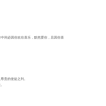
你中间必因你欢欣喜乐，默然爱你，且因你喜
入尊贵的使徒之列。
徒。