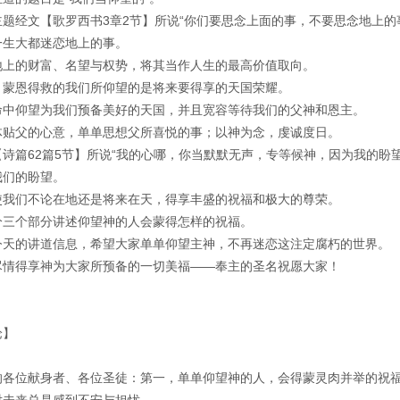
主题经文【歌罗西书3章2节】所说“你们要思念上面的事，不要思念地上的
一生大都迷恋地上的事。
地上的财富、名望与权势，将其当作人生的最高价值取向。
，蒙恩得救的我们所仰望的是将来要得享的天国荣耀。
命中仰望为我们预备美好的天国，并且宽容等待我们的父神和恩主。
体贴父的心意，单单思想父所喜悦的事；以神为念，虔诚度日。
【诗篇62篇5节】所说“我的心哪，你当默默无声，专等候神，因为我的盼
我们的盼望。
使我们不论在地还是将来在天，得享丰盛的祝福和极大的尊荣。
分三个部分讲述仰望神的人会蒙得怎样的祝福。
今天的讲道信息，希望大家单单仰望主神，不再迷恋这注定腐朽的世界。
尽情得享神为大家所预备的一切美福——奉主的圣名祝愿大家！
论】
的各位献身者、各位圣徒：第一，单单仰望神的人，会得蒙灵肉并举的祝