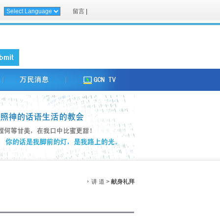
留言
|
讲 道 >
献身礼拜