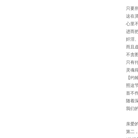
只要
这在
心里
进而
奸淫
而且
不贪
只有
灵魂
【约
照这
首不
随着
我们
亲爱
第二