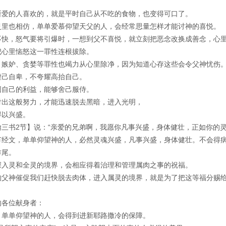
所爱的人喜欢的，就是平时自己从不吃的食物，也变得可口了。
灵里也相仿，单单爱慕仰望天父的人，会经常思量怎样才能讨神的喜悦。
不快，怒气要将引爆时，一想到父不喜悦，就立刻把恶念改换成善念，心
把心里恼怒这一罪性连根拔除。
、嫉妒、贪婪等罪性也竭力从心里除净，因为知道心存这些会令父神忧伤
虚己自卑，不夸耀高抬自己。
图自己的利益，能够舍己服侍。
付出这般努力，才能迅速脱去黑暗，进入光明，
得以兴盛。
翰三书2节】说：“亲爱的兄弟啊，我愿你凡事兴盛，身体健壮，正如你的灵
节经文，单单仰望神的人，必然灵魂兴盛，凡事兴盛，身体健壮。不会得
作尾。
深入灵和全灵的境界，会相应得着治理和管理属肉之事的祝福。
的父神催促我们赶快脱去肉体，进入属灵的境界，就是为了把这等福分赐
的各位献身者：
，单单仰望神的人，会得到进新耶路撒冷的保障。