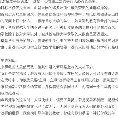
就是所望之事的实底”，这是一心盼望上面的事的人必得的美果。
的目标不仅仅是天国，而是天国的诸多居所中最为荣美的新耶路撒冷。
细得知进入那里的诀窍，并且身处最佳的信仰环境中，可以照着领受活出
肉的层面上打个比方——报考首尔大学的学生，如果遇到教育质量好的学
学校，考取首尔大学的不过一两名，但教育质量高的学校则可能超过百名
的学校除了首尔大学以外，被其他名牌大学录取的人数也是遥遥领先。
关键是学生自身的努力，但能使学生付出的努力得到果效和回报的环境因
学生，若没有人为他树立就读好学校的盼望，没有人指引他进好学校的路
。
灵里也相似。
以来得救的人虽然无数，但其中进入新耶路撒冷的人却不多。
有听到圣洁的福音，若没有认识这个祭坛，在座的大多数人可能没有进入
活在黑暗中，却以为只要“主啊，主啊”这样称呼主名就可以得救，最终至
大家得知新耶路撒冷的荣耀，并得着这么多同路人，向着同一个目标携手
的各位献身者：
的幽暗笼罩的这末时，人即使信主，领受了圣灵，若是灵里不警醒，是很
世界淫秽邪荡的恶俗文化已泛滥无度，无时不刻充斥着人们的视野和听觉
于这样的世界，我身为引导羊群的牧者，曾经向你们承诺：神托付我的羊