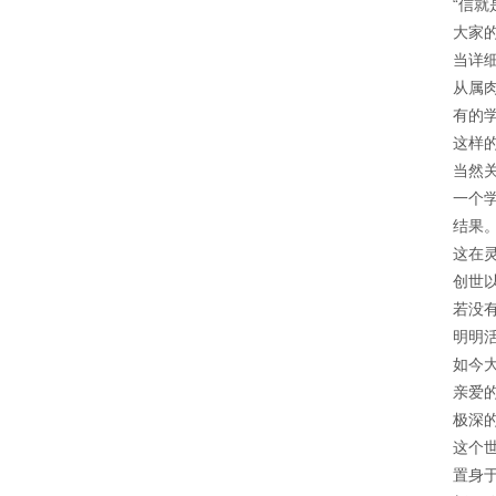
“信
大家
当详
从属
有的
这样
当然
一个
结果
这在
创世
若没
明明
如今
亲爱
极深
这个
置身