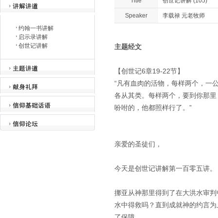
Title
创世记讲解 (105)
Speaker
李载禄 元老牧师
约翰一书讲解
启示录讲解
创世记讲解
主题经文
【创世记6章19-22节】
“凡有血肉的活物，每样两个，一
各从其类。每样两个，要到你那里
吩咐的，他都照样行了。”
亲爱的圣徒们，
今天是创世记讲解第一百零五讲。
挪亚从神那里得到了在大洪水审判
水中得救吗？直到成就神的约言为
了保障。