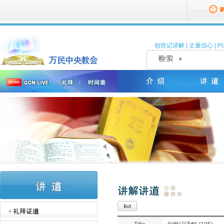
创世记讲解
|
丈量信心
|
约