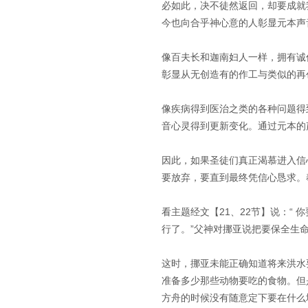
必如此，决不徒然返回，却要成就我
今也向合乎神心意的人彰显元本声
像百夫长和迦南妇人一样，拥有诚
彰显从无创造有的作工与类似的再
像疾病得到医治之类的各种问题得
音心灵得到更新变化。通过元本的
因此，如果圣徒们真正渴慕进入信
要放弃，要直到最终凭信心恳求。
看主题经文【21、22节】说：“
行了。”父神对挪亚说把要保全生
这时，挪亚未能正确知道将来洪水
准备多少那些动物要吃的食物。但
方舟的时候没有随意定下要在什么