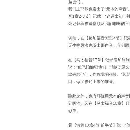
圣徒们，
我们主耶稣也发出了“元本的声音
音1章2-3节】记载：“这道太初
处记载着被造物顺从我们耶稣的言
例如，在【路加福音8章24节】
无生物风浪也听出那声音，立刻顺
在【马太福音17章】记录着加利
说：“但恐怕触犯他们（“触犯”原
拿去给他们，作你我的税银。”其
口，做了被钓上来的准备。
除此之外，也有耶稣用元本的声音
到医治。又在【马太福音15章】
彰显。
看【诗篇19篇4节 前半节】说：