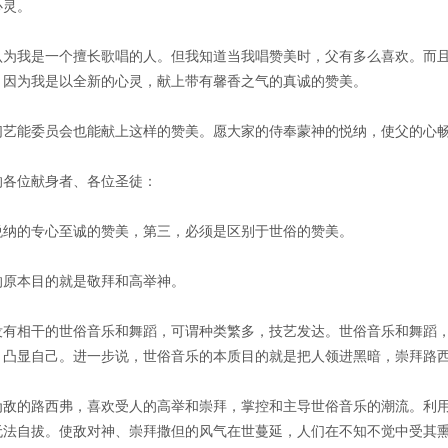
心灵。
认为我是一个擅长歌唱的人。但我知道当我唱赞美时，父有多么喜欢。而
。因为我是以全新的心灵，献上带有馨香之气的真诚的赞美。
们艺能委员会也能献上这样的赞美。愿大家的侍奉蒙神的悦纳，使父的心
的各位献身者、各位圣徒：
悦纳的专心至诚的赞美，第三，必须是区别于世俗的赞美。
的原本目的就是敬拜和高举神。
没有相干的世俗音乐和舞蹈，可谓种类繁多，技艺发达。世俗音乐和舞蹈
，凸显自己。进一步说，世俗音乐的本质目的就是把人领进黑暗，崇拜路
为敌的路西弗，喜欢受人的高举和崇拜，掌控和主导世俗音乐的潮流。利
无法自拔。使敌对神、崇拜撒但的风气在世蔓延，人们在不知不觉中受其