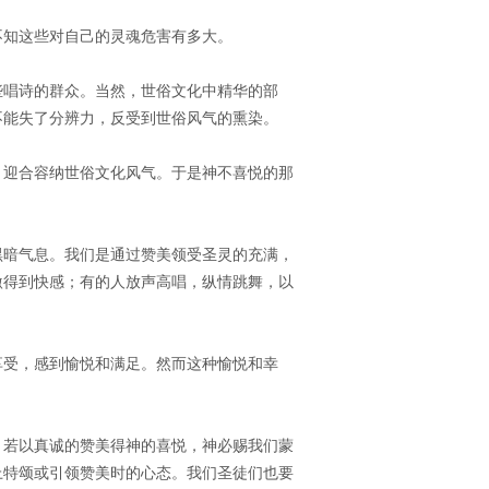
不知这些对自己的灵魂危害有多大。
些唱诗的群众。当然，世俗文化中精华的部
不能失了分辨力，反受到世俗风气的熏染。
，迎合容纳世俗文化风气。于是神不喜悦的那
黑暗气息。我们是通过赞美领受圣灵的充满，
激得到快感；有的人放声高唱，纵情跳舞，以
享受，感到愉悦和满足。然而这种愉悦和幸
。若以真诚的赞美得神的喜悦，神必赐我们蒙
上特颂或引领赞美时的心态。我们圣徒们也要