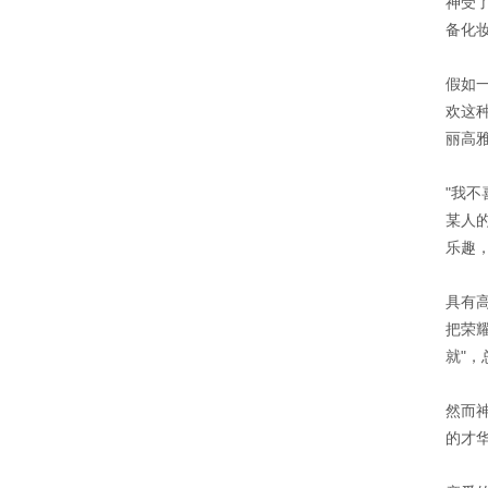
神受
备化
假如
欢这
丽高
"我
某人
乐趣
具有
把荣
就"，
然而
的才