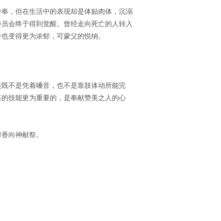
侍奉，但在生活中的表现却是体贴肉体，沉溺
委员会终于得到觉醒。曾经走向死亡的人转入
香也变得更为浓郁，可蒙父的悦纳。
美既不是凭着嗓音，也不是靠肢体动所能完
湛的技能更为重要的，是奉献赞美之人的心
馨香向神献祭。