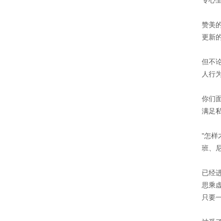
专心
赞美
更新
但不
人行
你们
满足
"怎
班、
已经
思乘
只要