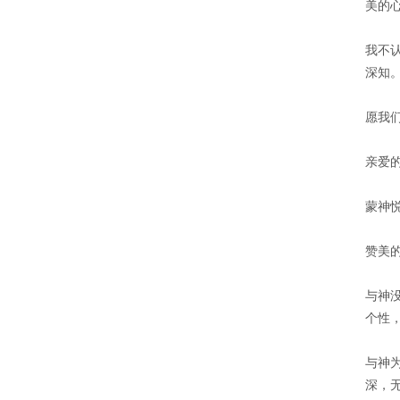
美的
我不
深知
愿我
亲爱
蒙神
赞美
与神
个性
与神
深，