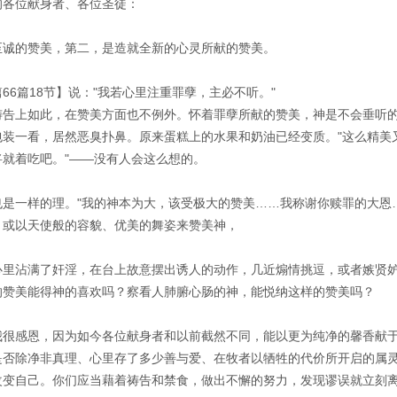
的各位献身者、各位圣徒：
至诚的赞美，第二，是造就全新的心灵所献的赞美。
66篇18节】说："我若心里注重罪孽，主必不听。"
祷告上如此，在赞美方面也不例外。怀着罪孽所献的赞美，神是不会垂听
包装一看，居然恶臭扑鼻。原来蛋糕上的水果和奶油已经变质。"这么精美
将就着吃吧。"——没有人会这么想的。
也是一样的理。"我的神本为大，该受极大的赞美……我称谢你赎罪的大恩
，或以天使般的容貌、优美的舞姿来赞美神，
心里沾满了奸淫，在台上故意摆出诱人的动作，几近煽情挑逗，或者嫉贤
的赞美能得神的喜欢吗？察看人肺腑心肠的神，能悦纳这样的赞美吗？
我很感恩，因为如今各位献身者和以前截然不同，能以更为纯净的馨香献
是否除净非真理、心里存了多少善与爱、在牧者以牺牲的代价所开启的属
改变自己。你们应当藉着祷告和禁食，做出不懈的努力，发现谬误就立刻