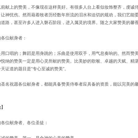
以前献上的赞美，不像现在这样美好。有很多人台上看似妆饰整齐，虔诚
，让神忧伤。然而藉着牧者历经数年所流的泪水和迫切的规劝，我们艺能
的道路，甚至许多人进入磐石阶段，进入属灵的境界。随之大家赞美的馨
的各位献身者：
是用口唱的；舞蹈是用身跳的；乐曲是使用双手，用气息奏响的。然而赞
神悦纳的赞美一定是用心灵所献的赞美。比美妙的歌喉、卓越的天赋、精
今天证道的题目是"专心至诚的赞美"。
的圣名祝愿各位献身者，都能具备赞美侍奉者应具备的资质，能以完美的
论】
的各位献身者、各位圣徒：