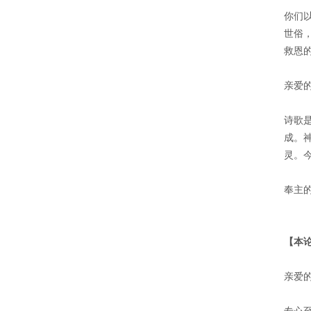
你们
世俗
救恩
亲爱
诗歌
成。
灵。
奉主
【本
亲爱