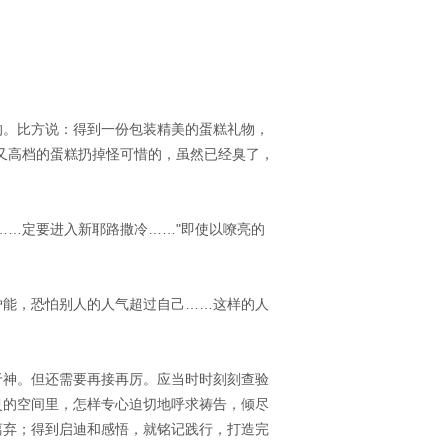
的。比方说：得到一份包装精美的蛋糕礼物，
又高档的蛋糕扔掉怪可惜的，虽然已经臭了，
……定要进入新耶路撒冷……"即使以嘹亮的
妒能，恐怕别人的人气超过自己……这样的人
于神。但还需要再接再厉。应当时时刻刻查验
灵的空间里，怎样专心迫切地呼求祷告，倾尽
离弃；得到启迪和感悟，就铭记践行，打造完