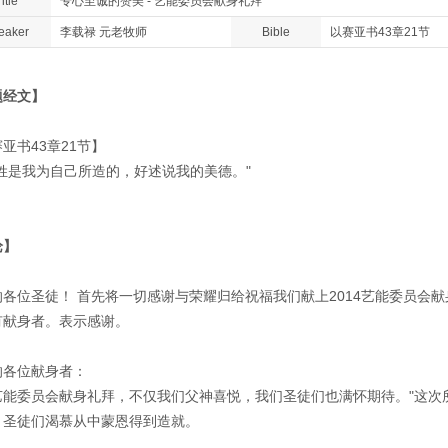
itle
专心至诚的赞美 - 艺能委员会献身礼拜
eaker
李载禄 元老牧师
Bible
以赛亚书43章21节
题经文】
亚书43章21节】
百姓是我为自己所造的，好述说我的美德。"
论】
的各位圣徒！ 首先将一切感谢与荣耀归给祝福我们献上2014艺能委员会
有献身者。表示感谢。
的各位献身者：
艺能委员会献身礼拜，不仅我们父神喜悦，我们圣徒们也满怀期待。"这次
，圣徒们渴慕从中蒙恩得到造就。