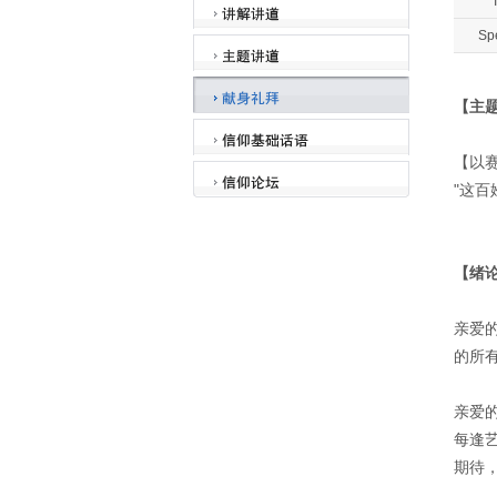
T
Sp
【主
【以赛
"这
【绪
亲爱
的所
亲爱
每逢
期待