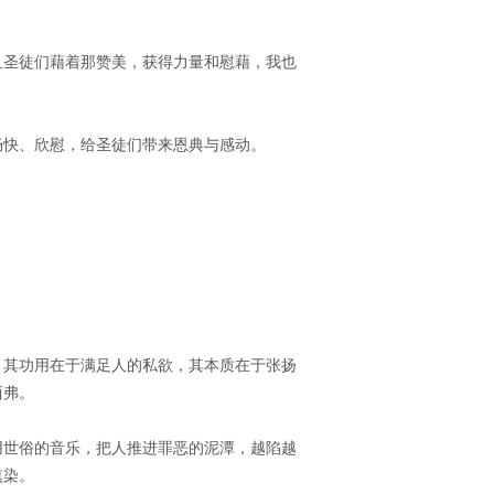
且圣徒们藉着那赞美，获得力量和慰藉，我也
畅快、欣慰，给圣徒们带来恩典与感动。
，其功用在于满足人的私欲，其本质在于张扬
西弗。
用世俗的音乐，把人推进罪恶的泥潭，越陷越
熏染。