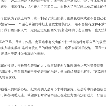
了感动，必从上头赐下恩典给圣徒们。应当献上充满感动、令父神愿意再
妆造型、服装饰品，也不是为了突显自己。而是为了向父献上圣洁完全的
一个团队为了献上特颂，统一制定了演出服装，但颜色或款式都不合自己心
种颜色"——一个诚心希望向神献上合意之赞美的人，绝不会抱有这种不满
雅；我们团队的人气一定要超过别的团队"抱着这样的心态去预备，也无法
不喜欢平凡、寻常，作品一定要追求有突出的个性"带着这种夸耀自己的欲望
的实力确实很棒"这种夸赞的目的所献的赞美，也不会蒙神的悦纳。而且一
，还是出于爱神做出真诚的奉献。
高超的技能，擅长舞台表演的人，很容易把向父敬献馨香之气的赞美侍奉
耀归给神，在自我陶醉中享受表演的乐趣，然而自己却毫无察觉。"这次献唱
总想着这些。
神察看人的肺腑心肠。献赞美的人是专心求神的荣耀，还是暗中想要显扬
华，神都洞悉无遗。希望你们时常省察自己在这些方面有没有过失，好使