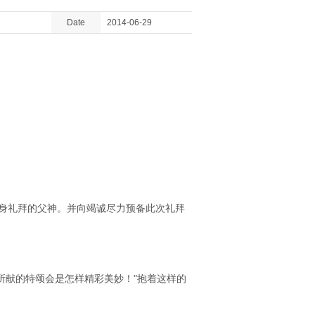
Date
2014-06-29
献身礼拜的父神。并向竭诚尽力预备此次礼拜
所献的特颂会是怎样精彩美妙！"抱着这样的