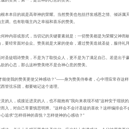
至诚的赞美，第一，是合神的心意的赞美。
的根本本目的就是高举神的荣耀。当然赞美也包括抒发感恩之情、倾诉属
的主调。也有歌颂主内之幸福和喜乐的赞美。
论何种内容或形式，当切记的关键要素就是：一切赞美都是为荣耀父神而
为，要经常面对会众。赞美就是大家的使命，通过赞美造就圣徒，服侍礼
面对圣徒唱诗赞美，不是为了取悦众人，更不是为了满足自己。若是出于
私欲的心态，那么这种赞美绝不是合神心意的赞美。
样才能使我的赞美更使父神感动？"——身为赞美侍奉者，心中理应常存这
尼西管弦乐团，都要铭记这个道理。
进灵的人，或接近进灵的人，也不能抱有"我向来表现不错"这种安于现状
虚而入，对自己常要慎思明辨。"这样会不会讨圣徒的喜欢？这样编排会不
一心追求"怎样得神的喜悦？怎样使神的心感动？"