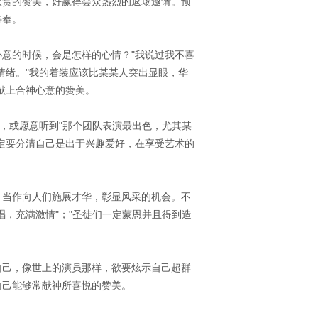
欣赏的赞美，好赢得会众热烈的返场邀请。预
侍奉。
意的时候，会是怎样的心情？"我说过我不喜
情绪。"我的着装应该比某某人突出显眼，华
献上合神心意的赞美。
，或愿意听到"那个团队表演最出色，尤其某
定要分清自己是出于兴趣爱好，在享受艺术的
，当作向人们施展才华，彰显风采的机会。不
，充满激情"；"圣徒们一定蒙恩并且得到造
自己，像世上的演员那样，欲要炫示自己超群
自己能够常献神所喜悦的赞美。