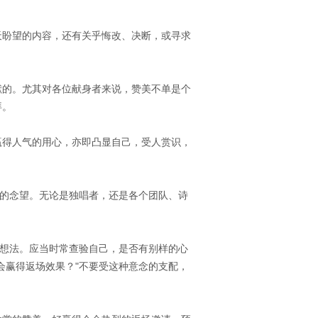
天盼望的内容，还有关乎悔改、决断，或寻求
献的。尤其对各位献身者来说，赞美不单是个
拜。
赢得人气的用心，亦即凸显自己，受人赏识，
样的念望。无论是独唱者，还是各个团队、诗
的想法。应当时常查验自己，是否有别样的心
会赢得返场效果？"不要受这种意念的支配，