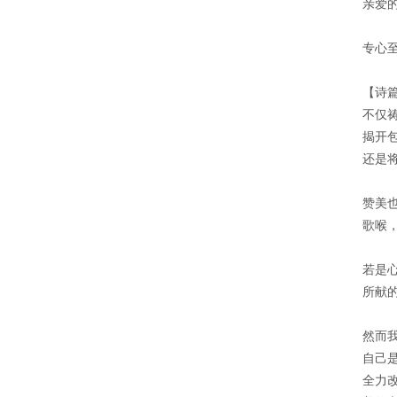
亲爱
专心
【诗篇
不仅
揭开
还是
赞美
歌喉
若是
所献
然而
自己
全力