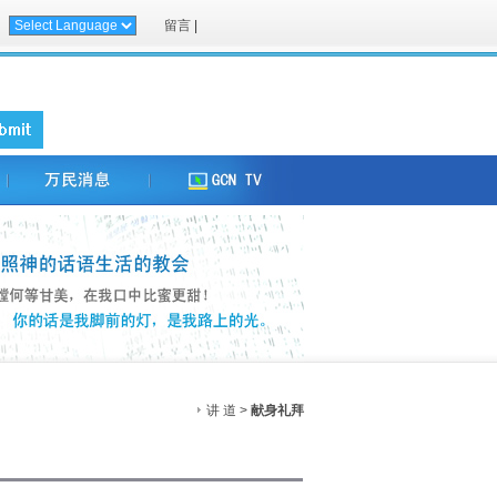
留言
|
讲 道 >
献身礼拜