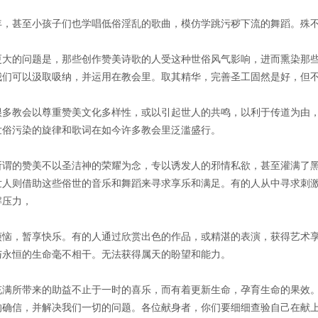
年，甚至小孩子们也学唱低俗淫乱的歌曲，模仿学跳污秽下流的舞蹈。殊
更大的问题是，那些创作赞美诗歌的人受这种世俗风气影响，进而熏染那
我们可以汲取吸纳，并运用在教会里。取其精华，完善圣工固然是好，但
很多教会以尊重赞美文化多样性，或以引起世人的共鸣，以利于传道为由
世俗污染的旋律和歌词在如今许多教会里泛滥盛行。
所谓的赞美不以圣洁神的荣耀为念，专以诱发人的邪情私欲，甚至灌满了
世人则借助这些俗世的音乐和舞蹈来寻求享乐和满足。有的人从中寻求刺
解压力，
烦恼，暂享快乐。有的人通过欣赏出色的作品，或精湛的表演，获得艺术
与永恒的生命毫不相干。无法获得属天的盼望和能力。
充满所带来的助益不止于一时的喜乐，而有着更新生命，孕育生命的果效
的确信，并解决我们一切的问题。各位献身者，你们要细细查验自己在献