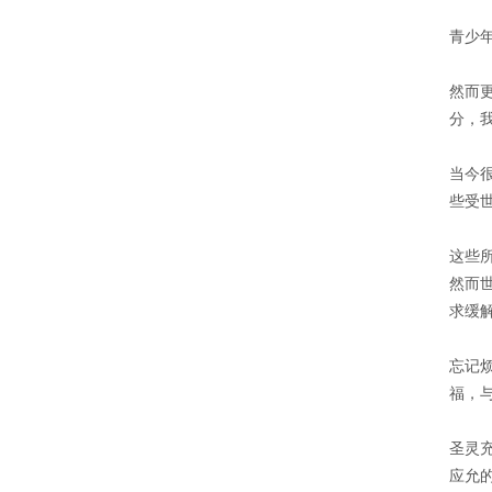
青少
然而
分，
当今
些受
这些
然而
求缓
忘记
福，
圣灵
应允