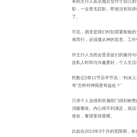
有的主仆人甚至抛弃交付于自己的
影，一去杳无踪影。即使没有毁谤
了。
可见，易变是我们时刻需要检验的
准而行，必须遵从神的旨意。工作
作主仆人当然会受圣徒们的服侍与
连私人时间与兴趣爱好，个人生活
民数记3章12节后半节说：“利
考“怎样对神国更有益处？”
只求个人业绩和所属部门得到称赞
消极颓丧。内心得不到满足，就沮
使命，奢望更得显耀。
比如在2013年3个月的宽限期