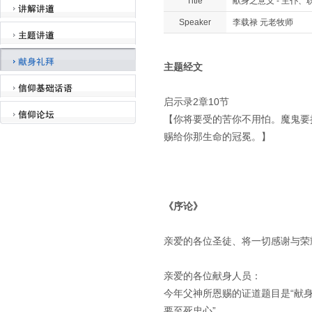
Title
献身之意义 - 主仆、
Speaker
李载禄 元老牧师
主题经文
启示录2章10节
【你将要受的苦你不用怕。魔鬼要
赐给你那生命的冠冕。】
《序论》
亲爱的各位圣徒、将一切感谢与荣
亲爱的各位献身人员：
今年父神所恩赐的证道题目是“献身
要至死忠心”。