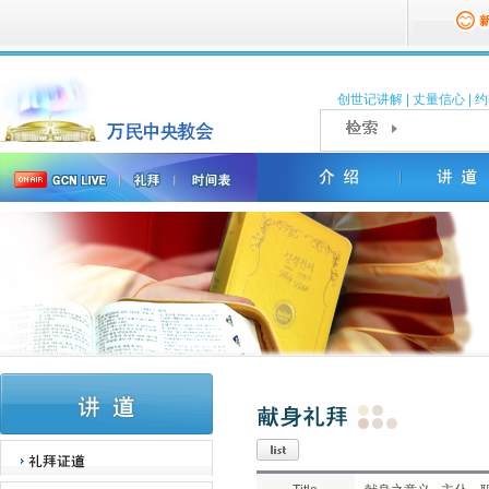
创世记讲解
|
丈量信心
|
约