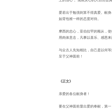
上的信心”。成就灵心的人自然会
爱若出于勉强则算不得真爱。献身
如背包袱一样的态度对待。
摩西的忠心，亚伯拉罕的顺从，使
用肉体意念，凡事以喜乐、感恩来
与众古人先知相比，自己是以何等
呈于父神面前！
《正文》
亲爱的各位献身者！
要在父神面前显出爱的奉献，第一