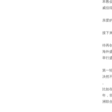
本教
威信
亲爱
接下
待再
海外
举行
第一
决然
。
比如
年，
洲联