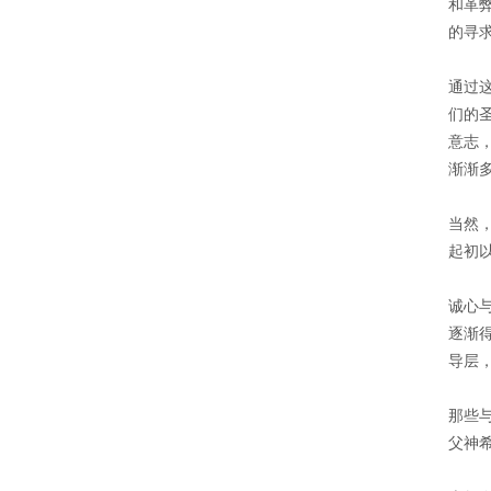
和革
的寻
通过
们的
意志
渐渐
当然
起初
诚心
逐渐
导层
那些
父神