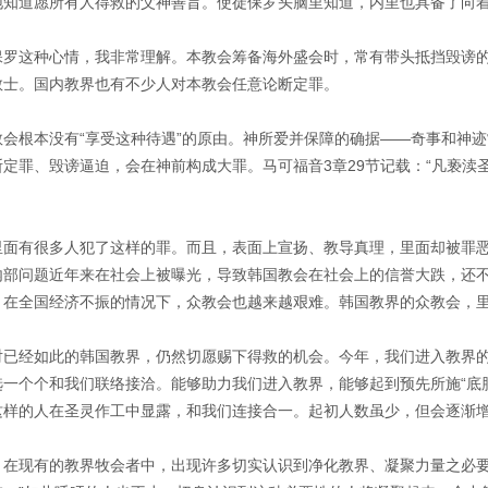
地知道愿所有人得救的父神善旨。使徒保罗头脑里知道，内里也具备了向
保罗这种心情，我非常理解。本教会筹备海外盛会时，常有带头抵挡毁谤
教士。国内教界也有不少人对本教会任意论断定罪。
教会根本没有“享受这种待遇”的原由。神所爱并保障的确据——奇事和神
断定罪、毁谤逼迫，会在神前构成大罪。马可福音3章29节记载：“凡亵渎
里面有很多人犯了这样的罪。而且，表面上宣扬、教导真理，里面却被罪
内部问题近年来在社会上被曝光，导致韩国教会在社会上的信誉大跌，还
，在全国经济不振的情况下，众教会也越来越艰难。韩国教界的众教会，
对已经如此的韩国教界，仍然切愿赐下得救的机会。今年，我们进入教界
选一个个和我们联络接洽。能够助力我们进入教界，能够起到预先所施“底
这样的人在圣灵作工中显露，和我们连接合一。起初人数虽少，但会逐渐
，在现有的教界牧会者中，出现许多切实认识到净化教界、凝聚力量之必要