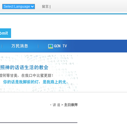
留言
|
讲 道 >
主日崇拜