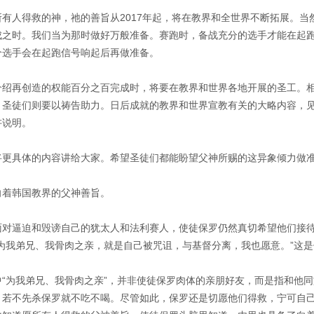
所有人得救的神，祂的善旨从2017年起，将在教界和全世界不断拓展。
成之时。我们当为那时做好万般准备。赛跑时，备战充分的选手才能在起
个选手会在起跑信号响起后再做准备。
介绍再创造的权能百分之百完成时，将要在教界和世界各地开展的圣工。
，圣徒们则要以祷告助力。日后成就的教界和世界宣教有关的大略内容，见
讲说明。
将更具体的内容讲给大家。希望圣徒们都能盼望父神所赐的这异象倾力做
向着韩国教界的父神善旨。
面对逼迫和毁谤自己的犹太人和法利赛人，使徒保罗仍然真切希望他们接待
“为我弟兄、我骨肉之亲，就是自己被咒诅，与基督分离，我也愿意。”这
中“为我弟兄、我骨肉之亲”，并非使徒保罗肉体的亲朋好友，而是指和他
：若不先杀保罗就不吃不喝。尽管如此，保罗还是切愿他们得救，宁可自