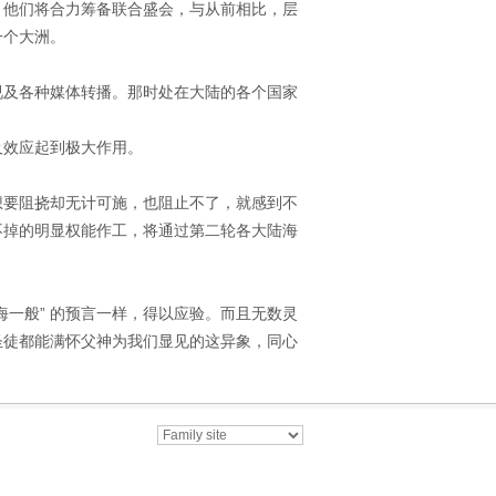
。他们将合力筹备联合盛会，与从前相比，层
一个大洲。
视及各种媒体转播。那时处在大陆的各个国家
及效应起到极大作用。
想要阻挠却无计可施，也阻止不了，就感到不
不掉的明显权能作工，将通过第二轮各大陆海
海一般” 的预言一样，得以应验。而且无数灵
圣徒都能满怀父神为我们显见的这异象，同心