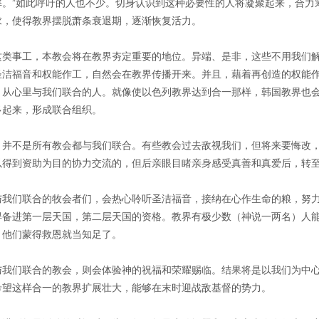
弊。”如此呼吁的人也不少。切身认识到这种必要性的人将凝聚起来，合力
求，使得教界摆脱萧条衰退期，逐渐恢复活力。
这类事工，本教会将在教界夯定重要的地位。异端、是非，这些不用我们
圣洁福音和权能作工，自然会在教界传播开来。并且，藉着再创造的权能
，从心里与我们联合的人。就像使以色列教界达到合一那样，韩国教界也
多起来，形成联合组织。
，并不是所有教会都与我们联合。有些教会过去敌视我们，但将来要悔改
以得到资助为目的协力交流的，但后亲眼目睹亲身感受真善和真爱后，转
与我们联合的牧会者们，会热心聆听圣洁福音，接纳在心作生命的粮，努
得备进第一层天国，第二层天国的资格。教界有极少数（神说一两名）人
，他们蒙得救恩就当知足了。
与我们联合的教会，则会体验神的祝福和荣耀赐临。结果将是以我们为中
希望这样合一的教界扩展壮大，能够在末时迎战敌基督的势力。