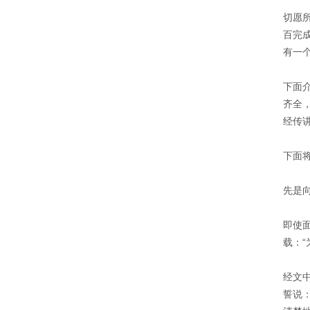
切愿
百完
有一
下面
齐全
经传
下面
先是
即使
载：
经文
誓说