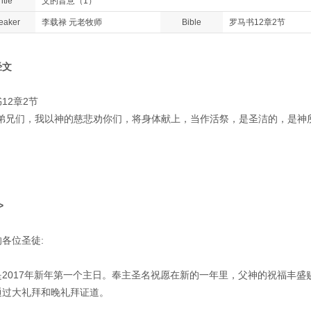
itle
父的旨意（1）
eaker
李载禄 元老牧师
Bible
罗马书12章2节
经文
12章2节
以弟兄们，我以神的慈悲劝你们，将身体献上，当作活祭，是圣洁的，是神
>
各位圣徒:
是2017年新年第一个主日。奉主圣名祝愿在新的一年里，父神的祝福丰盛
通过大礼拜和晚礼拜证道。