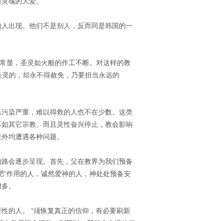
着灵魂的大爱。
的人出现。他们不是别人，反而同是韩国的一
迹常显，圣灵如火般的作工不断。对这样的教
圣灵的，却永不得赦免，乃要担当永远的
恶污染严重，难以得救的人也不在少数。这类
不如其它宗教。而且灵性奋兴停止，教会影响
里外均遭遇各种问题。
的路会逐步呈现。首先，父在教界为我们预备
肥”作用的人，诚然爱神的人，神处处预备安
增多。
性的人。 “须恢复真正的信仰，有必要刷新