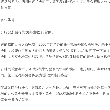
会进到教界活动的时间过了头两年，教界腐败问题和不义之事会在很大程
得到恢复。
的各位圣徒：
来介绍父所赐有关“海外宣教”的异象。
创造的权能百分之百完成，2000年起举办的第一轮海外盛会所收获之果
盛会时，权能作工彰显大而惊人的果效，但父说那不过是“浅尝”了一下味
盛会时，反应会极其热烈高涨。所结的果效和以前所收获的果子，层次截
轮在神的旨意当中，当时没能举行盛会的中国和埃及，也是如此。当时好
不同。第二轮海外盛会将成为“震动大陆的盛会”
在非洲某国举行盛会，其规模之大和筹备之巨等，在所有方面都会超越一
非洲的几位总会长归入本祭坛的总会。就此有869个教会加入支教会，现在
合盛会准备的父旨意。