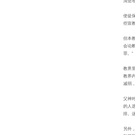
清楚
使徒
些宣
但本
会论
罪。”
教界
教界
减弱
父神
的人
排。
另外