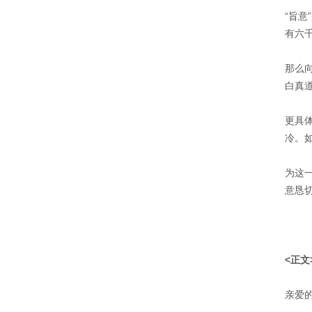
“旨
有六
那么
白真
更具
冷。
为这
意恳
<正文
亲爱