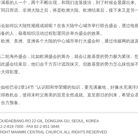
导渴慕的人一个，两个不断出现，和我们连落接洽，到了时候会显露出来
可同日而语。非洲大陆之后，将是欧洲大陆。欧洲结束后，接下来又是另
盛会如何以大陆性规模成就呢？在各大陆中心城市举行联合盛会，透过电
预备的人，藉着组织活动过程彰显同步举办盛会的效果。
、欧洲、美洲、亚洲各个大陆的中心城市举行大盛会时，通过传媒网的波
第二轮海外盛会，比如欧洲盛会的筹办，就会让敌基督的势力极为紧张。
因此盛会结束后，他们会千方百计诋毁抹灭。但敌基督的势力怎么抹也抹
会大得彰显。
会如哈巴谷2章14节 “认识耶和华荣耀的知识，要充满遍地，好像水充满洋
获得救机会，使得末时父善美的旨意全然成就。直至那日的到来，希望众
，合力预备。
EOUIDAEBANG-RO 22-GIL, DONGJAK-GU, SEOUL, KOREA
82-2-818-7000 - FAX 82-2-851-3846
IGHT MANMIN CENTRAL CHURCH, ALL RIGHTS RESERVED