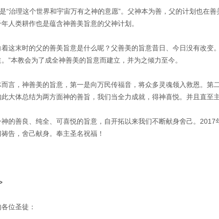
意”是“治理这个世界和宇宙万有之神的意愿”。父神本为善，父的计划也在
千年人类耕作也是蕴含神善美旨意的父神计划。
向着这末时的父的善美旨意是什么呢？父善美的旨意昔日、今日没有改变。
道。”本教会为了成全神善美的旨意而建立，并为之倾力至今。
体而言，神善美的旨意，第一是向万民传福音，将众多灵魂领入救恩。第
如此大体总结为两方面神的善旨，我们当全力成就，得神喜悦。并且直至
一神的善良、纯全、可喜悦的旨意，自开拓以来我们不断献身舍己。201
切祷告，舍己献身。奉主圣名祝福！
>
的各位圣徒：