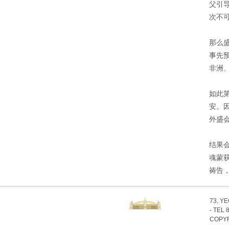
父引
次不
那么
事先
非洲
如此
安。
外盛
结果
魂蒙
祷告
73, Y
- TEL 
COPYR