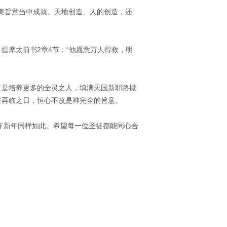
善美旨意当中成就。天地创造、人的创造，还
提摩太前书2章4节：“他愿意万人得救，明
二是培养更多的全灵之人，填满天国新耶路撒
主再临之日，恒心不改是神完全的旨意。
7年新年同样如此。希望每一位圣徒都能同心合