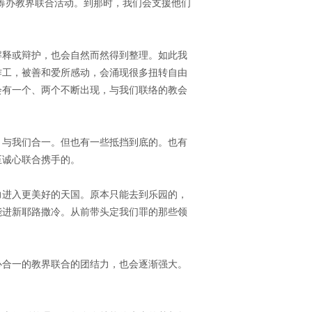
筹办教界联合活动。到那时，我们会支援他们
解释或辩护，也会自然而然得到整理。如此我
作工，被善和爱所感动，会涌现很多扭转自由
会有一个、两个不断出现，与我们联络的教会
，与我们合一。但也有一些抵挡到底的。也有
至诚心联合携手的。
力进入更美好的天国。原本只能去到乐园的，
能进新耶路撒冷。从前带头定我们罪的那些领
心合一的教界联合的团结力，也会逐渐强大。