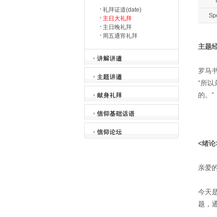
T
礼拜证道(date)
Sp
主日大礼拜
主日晚礼拜
周五通宵礼拜
主题
罗马书
“所
的。”
<绪论
亲爱的
今天
题，