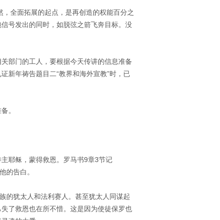
当然，全面拓展的起点，是再创造的权能百分之
跑信号发出的同时，如脱弦之箭飞奔目标。没
相关部门的工人，要根据今天传讲的信息准备
证新年祷告题目二“教界和海外宣教”时，已
准备。
主耶稣，蒙得救恩。罗马书9章3节记
是他的告白。
同族的犹太人和法利赛人。甚至犹太人同谋起
己失了救恩也在所不惜。这是因为使徒保罗也