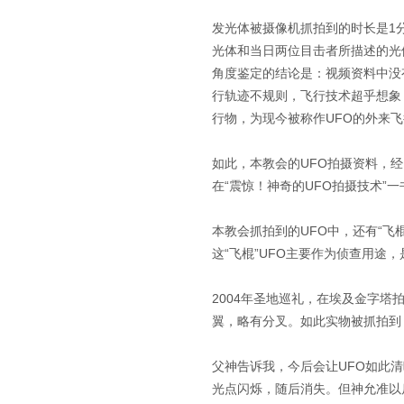
发光体被摄像机抓拍到的时长是1
光体和当日两位目击者所描述的光
角度鉴定的结论是：视频资料中没
行轨迹不规则，飞行技术超乎想象
行物，为现今被称作UFO的外来飞
如此，本教会的UFO拍摄资料，
在“震惊！神奇的UFO拍摄技术”一
本教会抓拍到的UFO中，还有“飞
这“飞棍”UFO主要作为侦查用途
2004年圣地巡礼，在埃及金字
翼，略有分叉。如此实物被抓拍到
父神告诉我，今后会让UFO如此
光点闪烁，随后消失。但神允准以