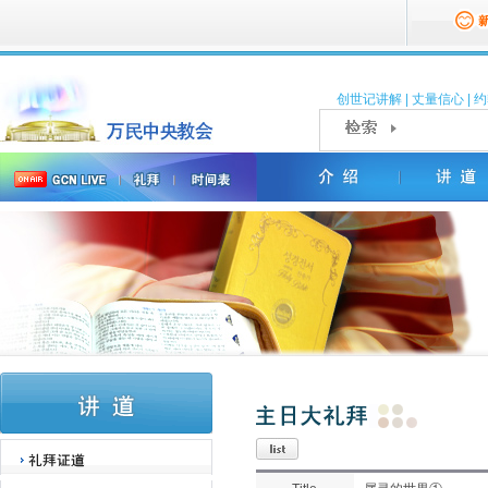
创世记讲解
|
丈量信心
|
约