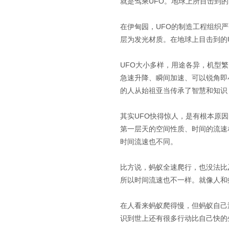
就是驾乘UFO。地球上所目击到
在伊甸园，UFO的制造工程组织
层为发光材质。在地球上目击到的
UFO大小多样，用途各异，机型
急速升降、瞬间加速、可以锐角即
的人从始祖亚当传承了智慧和知识
其实UFO快得惊人，是有根本原
第一层天的空间性质、时间的流速
时间流速也不同。
比方说，蚂蚁全速爬行，也没法比
所以时间流速也不一样。就像人和
在人看来蚂蚁爬得慢，但蚂蚁自己
识到世上还有很多行动比自己快的