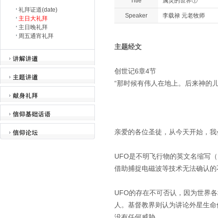
Title
属灵的世界①
礼拜证道(date)
Speaker
李载禄 元老牧师
主日大礼拜
主日晚礼拜
周五通宵礼拜
主题经文
创世记6章4节
“那时候有伟人在地上。后来神的
亲爱的各位圣徒，从今天开始，我
UFO是不明飞行物的英文名缩写（Uni
借助捕捉电磁波等技术无法确认的
UFO的存在不可否认，因为世界
人。基督教界则认为讲论外星生命
没有任何威胁。