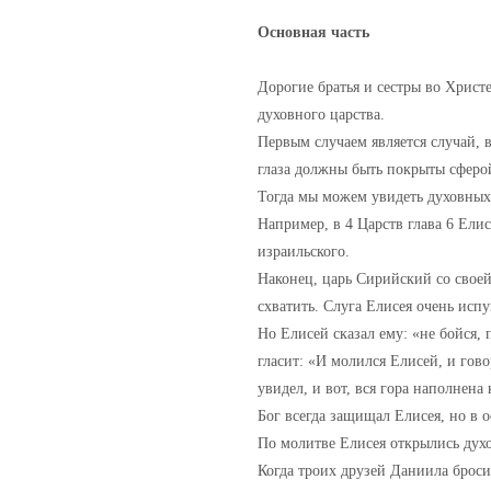
Основная часть
Дорогие братья и сестры во Христ
духовного царства.
Первым случаем является случай, 
глаза должны быть покрыты сферой
Тогда мы можем увидеть духовных 
Например, в 4 Царств глава 6 Ели
израильского.
Наконец, царь Сирийский со своей
схватить. Слуга Елисея очень испуг
Но Елисей сказал ему: «не бойся, 
гласит: «И молился Елисей, и гово
увидел, и вот, вся гора наполнен
Бог всегда защищал Елисея, но в о
По молитве Елисея открылись духо
Когда троих друзей Даниила броси