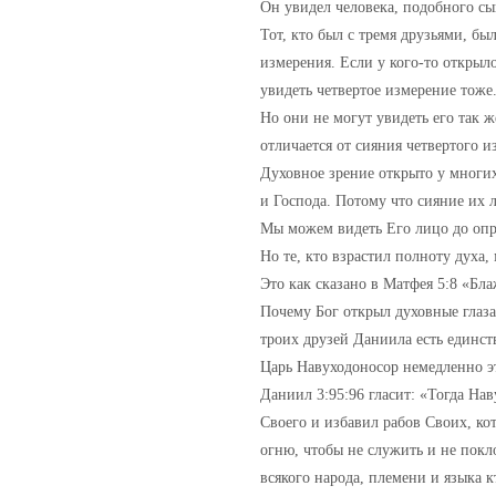
Он увидел человека, подобного сы
Тот, кто был с тремя друзьями, б
измерения. Если у кого-то открыло
увидеть четвертое измерение тоже
Но они не могут увидеть его так ж
отличается от сияния четвертого 
Духовное зрение открыто у многих
и Господа. Потому что сияние их л
Мы можем видеть Его лицо до опре
Но те, кто взрастил полноту духа, 
Это как сказано в Матфея 5:8 «Бл
Почему Бог открыл духовные глаза 
троих друзей Даниила есть единс
Царь Навуходоносор немедленно эт
Даниил 3:95:96 гласит: «Тогда На
Своего и избавил рабов Своих, ко
огню, чтобы не служить и не покло
всякого народа, племени и языка к