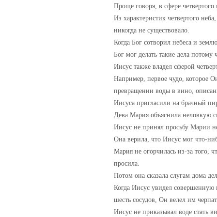
Проще говоря, в сфере четвертого
Из характеристик четвертого неба, 
никогда не существовало.
Когда Бог сотворил небеса и землю
Бог мог делать такие дела потому 
Иисус также владел сферой четвер
Например, первое чудо, которое О
превращении воды в вино, описан
Иисуса пригласили на брачный пир
Дева Мария объяснила неловкую с
Иисус не принял просьбу Марии не
Она верила, что Иисус мог что-ни
Мария не огорчилась из-за того, ч
просила.
Потом она сказала слугам дома дел
Когда Иисус увидел совершенную в
шесть сосудов, Он велел им черпат
Иисус не приказывал воде стать в