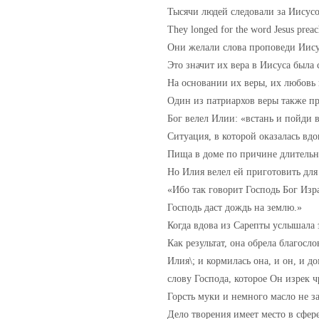
Тысячи людей следовали за Иисусо
They longed for the word Jesus preach
Они желали слова проповеди Иисус
Это значит их вера в Иисуса была
На основании их веры, их любовь 
Один из патриархов веры также пр
Бог велел Илии: «встань и пойди 
Ситуация, в которой оказалась вд
Пища в доме по причине длительног
Но Илия велел ей приготовить для
«Ибо так говорит Господь Бог Изра
Господь даст дождь на землю.»
Когда вдова из Сарепты услышала 
Как результат, она обрела благосло
Илия\; и кормилась она, и он, и д
слову Господа, которое Он изрек 
Горсть муки и немного масло не за
Дело творения имеет место в сфер