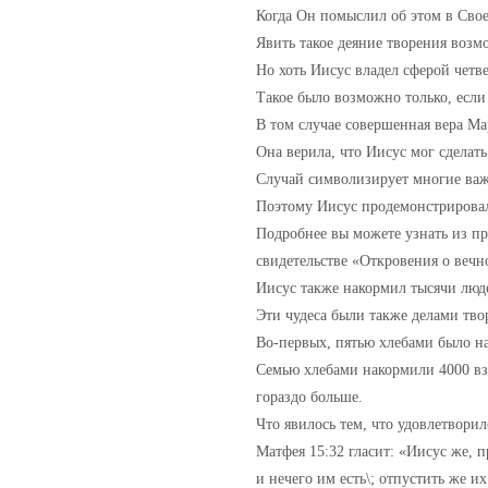
Когда Он помыслил об этом в Свое
Явить такое деяние творения возм
Но хоть Иисус владел сферой четве
Такое было возможно только, если
В том случае совершенная вера Ма
Она верила, что Иисус мог сделать
Случай символизирует многие важ
Поэтому Иисус продемонстрировал
Подробнее вы можете узнать из п
свидетельстве «Откровения о веч
Иисус также накормил тысячи люде
Эти чудеса были также делами тво
Во-первых, пятью хлебами было на
Семью хлебами накормили 4000 вз
гораздо больше.
Что явилось тем, что удовлетворил
Матфея 15:32 гласит: «Иисус же, п
и нечего им есть\; отпустить же и