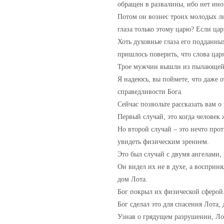
обращен в развалины, ибо нет иног
Потом он вознес троих молодых лю
глаза только этому царю? Если цар
Хоть духовные глаза его подданны
пришлось поверить, что слова цар
Трое мужчин вышли из пылающей п
Я надеюсь, вы поймете, что даже 
справедливости Бога.
Сейчас позвольте рассказать вам о
Первый случай, это когда человек
Но второй случай – это нечто про
увидеть физическим зрением.
Это был случай с двумя ангелами,
Он видел их не в духе, а восприн
дом Лота.
Бог покрыл их физической сферой
Бог сделал это для спасения Лота,
Узнав о грядущем разрушении, Лот 