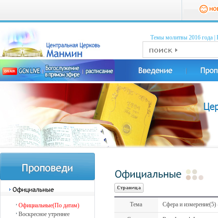
Темы молитвы 2016 годa
|
Тема
Сфера и измерение(5) -
Официальные(По датам)
Воскресное утреннее