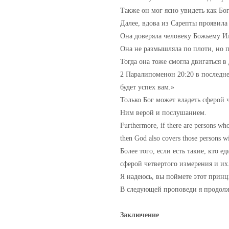
Также он мог ясно увидеть как Бог
Далее, вдова из Сарепты проявила
Она доверяла человеку Божьему Ил
Она не размышляла по плоти, но 
Тогда она тоже смогла двигаться в
2 Паралипоменон 20:20 в последней
будет успех вам.»
Только Бог может владеть сферой ч
Ним верой и послушанием.
Furthermore, if there are persons wh
then God also covers those persons wi
Более того, если есть такие, кто
сферой четвертого измерения и их
Я надеюсь, вы поймете этот принц
В следующей проповеди я продолж
Заключение