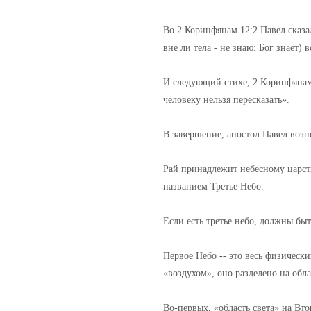
Во 2 Коринфянам 12:2 Павел сказал
вне ли тела - не знаю: Бог знает) 
И следующий стихе, 2 Коринфянам 
человеку нельзя пересказать».
В завершение, апостол Павел возне
Рай принадлежит небесному царств
названием Третье Небо.
Если есть третье небо, должны быт
Первое Небо -- это весь физическ
«воздухом», оно разделено на обла
Во-первых, «область света» на Вто