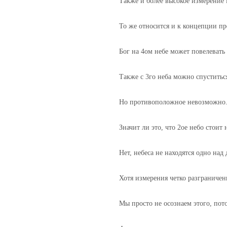
Также и более высокое измерение
То же относится и к концепции пр
Бог на 4ом небе может повелевать 
Также с 3го неба можно спуститься 
Но противоположное невозможно. Х
Значит ли это, что 2ое небо стоит
Нет, небеса не находятся одно над
Хотя измерения четко разграничен
Мы просто не осознаем этого, по