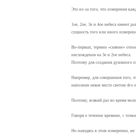
Это из-за того, что измерения каж
1ое, 2ое, 3е и 4ое небеса имеют р
сущность того или иного измерени
Во-первых, термин «сияние» относ
нисхождения на 3е и 2ое небеса.
Поэтому для создания духовного п
Например, для совершения того, ч
наполнив некое место светом 4го н
Поэтому, всякий раз во время мол
Говоря о течении времени, с точк
Но находясь в этом измерении, не