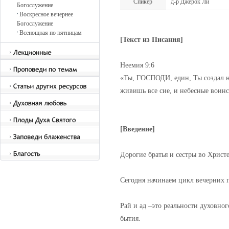
Спикер
д-р Джерок Ли
Богослужение
Воскресное вечернее
Богослужение
Всенощная по пятницам
[Текст из Писания]
Неемия 9:6
«Ты, ГОСПОДИ, един, Ты создал неб
живишь все сие, и небесные воинс
[Введение]
Дорогие братья и сестры во Христе
Сегодня начинаем цикл вечерних 
Рай и ад –это реальности духовн
бытия.