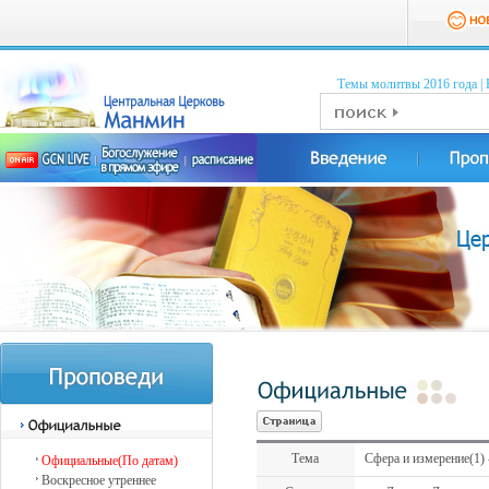
Темы молитвы 2016 годa
|
Тема
Сфера и измерение(1) 
Официальные(По датам)
Воскресное утреннее