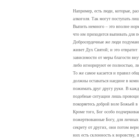
Например, есть люди, которые, ра
алкоголя. Так могут поступать ли
Выпить немного – это вполне норм
что им приходится выпивать для п
Добросердечные же люди подумают 
живет Дух Святой; и это отвратит
зависимости от меры благости вну
либо игнорируют ее полностью, л
То же самое касается и правил о
должны оставаться наедине в комна
пожимать друг другу руки. В каждо
подобные ситуации лишь провоциру
покоряетесь доброй воле Божьей в
Кроме того, Бог особо подчеркива
пожертвованные Богу, для личных 
секрету от других, они потом верну
них есть склонность к воровству, 