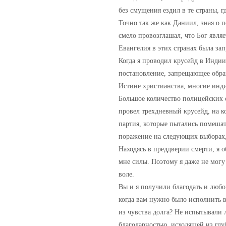
без смущения ездил в те страны, 
Точно так же как Даниил, зная о 
смело провозглашал, что Бог являе
Евангелия в этих странах была за
Когда я проводил крусейд в Индии
постановление, запрещающее обращ
Истине христианства, многие индий
Большое количество полицейских с
провел трехдневный крусейд, на к
партия, которые пытались помешат
поражение на следующих выборах,
Находясь в преддверии смерти, я 
мне силы. Поэтому я даже не могу
воле.
Вы и я получили благодать и любо
когда вам нужно было исполнить в
из чувства долга? Не испытывали 
благодарностью, исходящей из гл