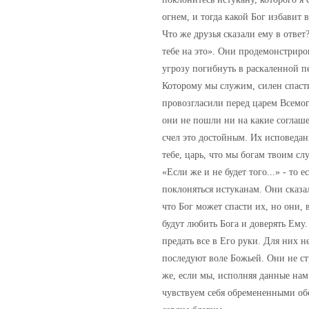
огнем, и тогда какой Бог избавит 
Что же друзья сказали ему в отве
тебе на это». Они продемонстриро
угрозу погибнуть в раскаленной п
Которому мы служим, силен спасти 
провозгласили перед царем Всемог
они не пошли ни на какие соглаше
счел это достойным. Их исповедани
тебе, царь, что мы богам твоим сл
«Если же и не будет того...» - то 
поклоняться истуканам. Они сказал
что Бог может спасти их, но они, 
будут любить Бога и доверять Ему
предать все в Его руки. Для них н
последуют воле Божьей. Они не стр
же, если мы, исполняя данные нам
чувствуем себя обремененными обс