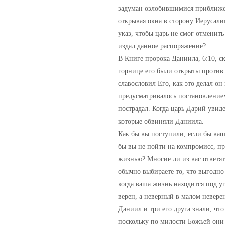
задуман озлобившимися приближен
открывая окна в сторону Иерусалим
указ, чтобы царь не смог отменит
издал данное распоряжение?
В Книге пророка Даниила, 6:10, ск
горнице его были открыты против 
славословил Его, как это делал он
предусматривалось постановлением
пострадал. Когда царь Дарий увид
которые обвиняли Даниила.
Как бы вы поступили, если бы ваш
бы вы не пойти на компромисс, про
жизнью? Многие ли из вас ответят
обычно выбираете то, что выгодно
когда ваша жизнь находится под у
верен, а неверный в малом невере
Даниил и три его друга знали, чт
поскольку по милости Божьей они 