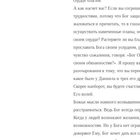
сердце благим.
А как насчет вас? Если вы согреш
трудностями, потому что Бог защи
жаловаться и причитать, то в глаза
осуществить намеченные планы, но 
своем сердце? Растеряете ли вы бл
прославить Бога своим усердием,
чувство сожаления, говоря: «Бог О
своим обязанностям?». Я прошу ва
разочарования к тому, что вы пер
какое было у Даниила и трех его д
Скорее наоборот, вы будете счастли
Его волей.
Божьи мысли намного возвышеннее 
расстраиваться. Ведь Бог всегда 
Когда у людей возникают желания
возможностям. Но у Бога нет огра
доверяют Ему, Бог хочет дать все 