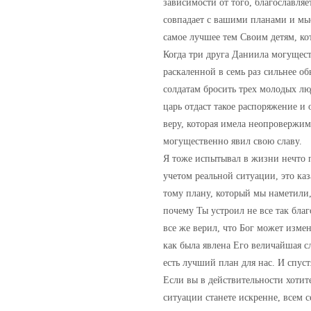
зависимости от того, благославляе
совпадает с вашими планами и мыс
самое лучшее тем Своим детям, кот
Когда три друга Даниила могущес
раскаленной в семь раз сильнее об
солдатам бросить трех молодых люд
царь отдаст такое распоряжение и 
веру, которая имела неопровержим
могущественно явил свою славу.
Я тоже испытывал в жизни нечто п
учетом реальной ситуации, это ка
тому плану, который мы наметили,
почему Ты устроил не все так бла
все же верил, что Бог может изме
как была явлена Его величайшая сл
есть лучший план для нас. И спуст
Если вы в действительности хотите
ситуации станете искренне, всем 