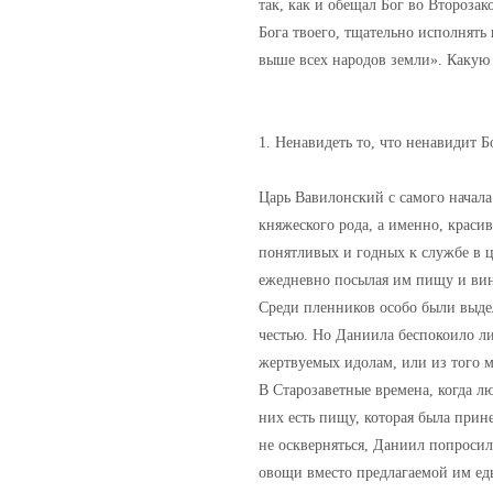
так, как и обещал Бог во Второзак
Бога твоего, тщательно исполнять 
выше всех народов земли». Какую 
1. Ненавидеть то, что ненавидит Б
Царь Вавилонский с самого начала
княжеского рода, а именно, краси
понятливых и годных к службе в ца
ежедневно посылая им пищу и вино
Среди пленников особо были выдел
честью. Но Даниила беспокоило ли
жертвуемых идолам, или из того м
В Старозаветные времена, когда л
них есть пищу, которая была прин
не оскверняться, Даниил попросил
овощи вместо предлагаемой им ед