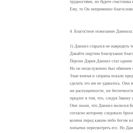
трудностями, но будете счастливы
Ему, то Он непременно благослови
4. Благостное пожелание Даниила
1) Даниил старался не навредить т
Давайте ощутим благоухание благо
Персии Дария Даниил стал одним и
Но он незаслуженно был обвинен
Злые князья и сатрапы искали пре
сделать это им не удавалось. Они
ни распущенности, ни беспечности
предлог в том, что, следуя Закону 
Они знали, что Даниил молился Бог
согласно которому следовало брос
колени перед каким-либо богом и
попытки пересмотреть его. Но Да