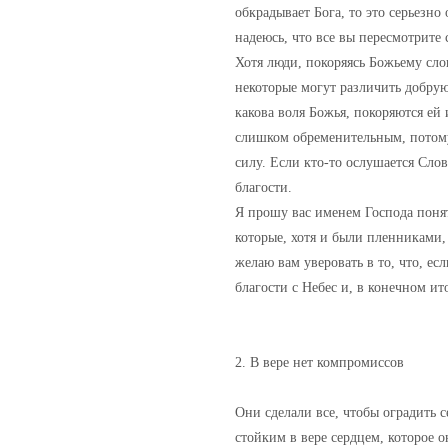
обкрадывает Бога, то это серьезно
надеюсь, что все вы пересмотрит
Хотя люди, покоряясь Божьему сло
некоторые могут различить добрую
какова воля Божья, покоряются ей и
слишком обременительным, потому
силу. Если кто-то ослушается Слов
благости.
Я прошу вас именем Господа понять
которые, хотя и были пленниками,
желаю вам уверовать в то, что, ес
благости с Небес и, в конечном ито
2. В вере нет компромиссов
Они сделали все, чтобы оградить 
стойким в вере сердцем, которое 