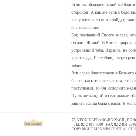
Если вы обладаете такой же благос
стороной. А как же быть с бедст
вашу жизнь, то они пройдут, очис
благословения.
Бог, пославший Своего ангела, чт
сегодня Живой. В Книге пророка И
устроивший тебя, Израиль: не бой
через воды, Я с тобою, - через ре
тебя».
Эти слова благословения Божьего ср
благостью относитесь к тем, кто 
поступками, то Он исполнит желан
Пусть же каждый из вас жаждет бл
защита всегда была с вами. Я мол
73, YEOUIDAEBANG-RO 22-GIL, DO
- TEL 82-2-818-7000 - FAX 82-2-851-3846
COPYRIGHT MANMIN CENTRAL CHUR