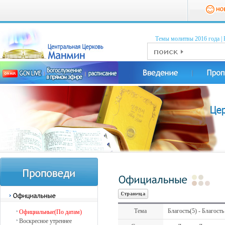
Темы молитвы 2016 годa
|
Тема
Благость(5) - Благость 
Официальные(По датам)
Воскресное утреннее