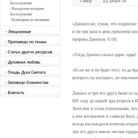
Спикер
д-р Джерок Ли
Богослужение
Воскресное вечернее
Богослужение
Всенощная по пятницам
«Даниил же, узнав, что подписан 
и он три раза в день преклонял ко
пророка Даниила, 6:10)
«Тогда Даниил сказал царю: царь!
«Если же и не будет того, то да б
которого ты поставил, не поклони
Даниил и три его друга были из ц
605 году до нашей эры вторгся в 
Хотя они и стали пленниками, без
а они восхваляли и славили Бога.
всегда наслаждался почетом второг
три его друга имели чистые сердц