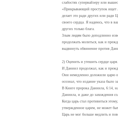
слабостях супервайзеру или выше
«Прикрывающий проступок ищет люб
делает это ради других или ради Ц
своего сердца. Я надеюсь, что в ва
других только блага.
Злым людям было доподлинно изве
продолжать молиться, как и прежд
выдвинуть обвинение против Дан
2) Оценить и утешить сердце царя.
И Даниил продолжал, как и прежде
Они немедленно доложили царю об
осознал, что издание указа было 
В Книге пророка Даниила, 6:14, н
Даниила, и даже до захождения со
Когда царь стал противиться этом
утвержденное царем, не может быт
Царь не мог больше медлить и пов