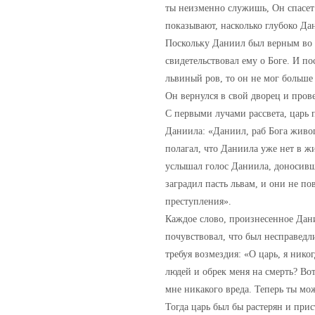
ты неизменно служишь, Он спасет т
показывают, насколько глубоко Дан
Поскольку Даниил был верным во в
свидетельствовал ему о Боге. И по
львиный ров, то он не мог больше 
Он вернулся в свой дворец и прове
С первыми лучами рассвета, царь 
Даниила: «Даниил, раб Бога живог
полагал, что Даниила уже нет в жи
услышал голос Даниила, доносивши
заградил пасть львам, и они не по
преступления».
Каждое слово, произнесенное Дан
почувствовал, что был несправедл
требуя возмездия: «О царь, я ник
людей и обрек меня на смерть? Во
мне никакого вреда. Теперь ты мо
Тогда царь был бы растерян и при