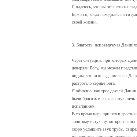
Я надеюсь, что вы оглянетесь наза
Божьего, когда находились в ситуа
своей жизни.
3. Благость, исповедуемая Даниил
Через ситуации, при которых Дани
доверяли Богу, мы можем представ
видим, что исповедание веры Дани
растрогало сердце Бога.
Я объясню, как трое друзей Дании
были бросить в раскаленную печь з
испытанием.
В то время царь пришел в ярость 
золотому истукану, которого я пос
скоро услышите звук трубы, свире
поклонитесь истукану, которого я 