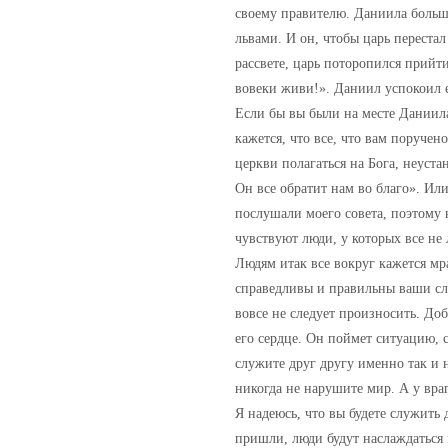
своему правителю. Даниила больше 
львами. И он, чтобы царь перестал
рассвете, царь поторопился прийти
вовеки живи!». Даниил успокоил е
Если бы вы были на месте Даниила
кажется, что все, что вам поручен
церкви полагаться на Бога, неуст
Он все обратит нам во благо». Ил
послушали моего совета, поэтому н
чувствуют люди, у которых все не 
Людям итак все вокруг кажется мр
справедливы и правильны ваши сло
вовсе не следует произносить. Доб
его сердце. Он поймет ситуацию, с
служите друг другу именно так и не
никогда не нарушите мир. А у враг
Я надеюсь, что вы будете служить 
пришли, люди будут наслаждаться 