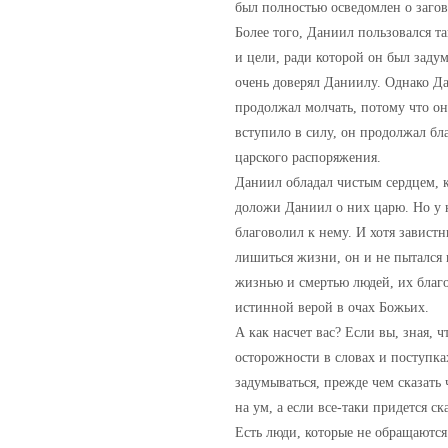
был полностью осведомлен о загов
Более того, Даниил пользовался т
и цели, ради которой он был задум
очень доверял Даниилу. Однако Да
продолжал молчать, потому что он
вступило в силу, он продолжал бла
царского распоряжения.
Даниил обладал чистым сердцем, к
доложи Даниил о них царю. Но у н
благоволил к нему. И хотя завист
лишиться жизни, он и не пытался 
жизнью и смертью людей, их благо
истинной верой в очах Божьих.
А как насчет вас? Если вы, зная, ч
осторожности в словах и поступках
задумываться, прежде чем сказать 
на ум, а если все-таки придется ск
Есть люди, которые не обращаются 