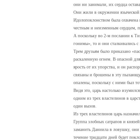
они ни занимали, их сердца оста
Они жили в окружении языческой ку
Идолопоклонством была охвачена вс
честным и неизменным сердцем, п
А поскольку во 2-м послании к Ти
гонимы», то и они сталкивались с
Трем друзьям было приказано «пас
раскаленную огнем. В опасной дл
ярость от их упорства, и он распо
связаны и брошены в эту пылающую
опалены, поскольку с ними был то
Видя это, царь настолько изумилс
одним из трех властелинов в царс
один вызов.
Из трех властелинов царь назнач
Группа злобных сатрапов и князей
заманить Даниила в ловушку, они 
течение тридцати дней будет покло