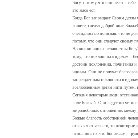
Богу, потому что оно несет в себе 
это мясо ест.
Когда Бог запрещает Своим детям ч
живете, следуя доброй воле Божьей
очевидностью понимая, что не долж
потому, что они следуют своему пл
Насколько идолы ненавистны Богу?
тому, что поклоняться идолам – бе
достоин поклонения, почитания и в
идолам. Они не получат благослове
запрещает нам поклоняться идолам
возлюбленным детям идти путем, 
Сегодня некоторые люди отстаиваю
воле Божьей. Они ведут несчетное
миролюбивых отношениях между ре
Божью благость собственной челов
отречься от чего-то, то некоторые
исполнять то, что Бог желает, тру