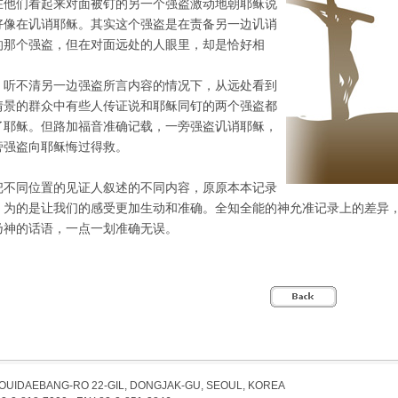
在他们看起来对面被钉的另一个强盗激动地朝耶稣说
好像在讥诮耶稣。其实这个强盗是在责备另一边讥诮
的那个强盗，但在对面远处的人眼里，却是恰好相
，听不清另一边强盗所言内容的情况下，从远处看到
情景的群众中有些人传证说和耶稣同钉的两个强盗都
了耶稣。但路加福音准确记载，一旁强盗讥诮耶稣，
旁强盗向耶稣悔过得救。
把不同位置的见证人叙述的不同内容，原原本本记录
，为的是让我们的感受更加生动和准确。全知全能的神允准记录上的差异
乃神的话语，一点一划准确无误。
EOUIDAEBANG-RO 22-GIL, DONGJAK-GU, SEOUL, KOREA