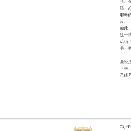
容。
话，
耶稣
反。
如此
这一
讥诮
另一
圣经
下来
圣经
73, Y