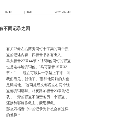
T
8718
| DATE
2021-07-18
书有不同记录之因
有关耶稣左右两旁同钉十字架的两个强
盗的记述内容，四福音书各有出入。
马太福音27章44节：“那和他同钉的强盗
也是这样地讥诮他。”马可福音15章32
节：“‘……现在可以从十字架上下来，叫
我们看见，就信了。’那和他同钉的人也
是讥诮他。”这两处经文都说左右两个强
盗都讥诮耶稣。相反路加福音23章则记
载，一旁的强盗不但责备另一个强盗，
还接待耶稣作救主，蒙恩得救。
那么四福音书中的记录为什么会有这样
的差异？