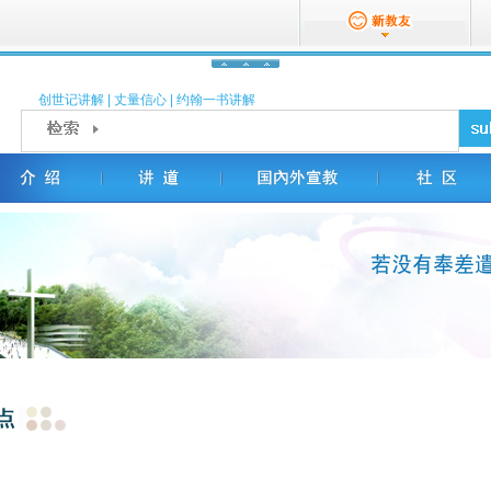
创世记讲解
|
丈量信心
|
约翰一书讲解