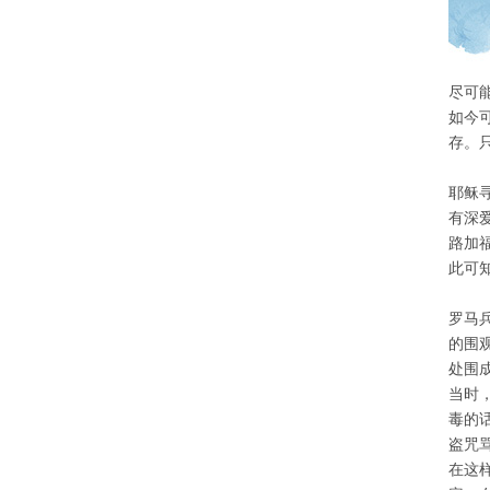
尽可
如今
存。
耶稣
有深
路加
此可
罗马
的围
处围
当时
毒的
盗咒
在这