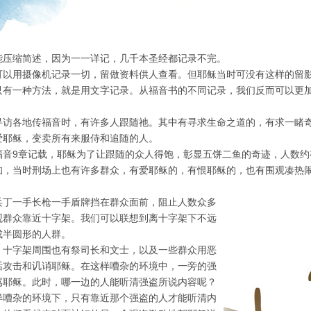
能压缩简述，因为一一详记，几千本圣经都记录不完。
可以用摄像机记录一切，留做资料供人查看。但耶稣当时可没有这样的留
只有一种方法，就是用文字记录。从福音书的不同记录，我们反而可以更
寻访各地传福音时，有许多人跟随祂。其中有寻求生命之道的，有求一睹
爱耶稣，变卖所有来服侍和追随的人。
福音9章记载，耶稣为了让跟随的众人得饱，彰显五饼二鱼的奇迹，人数约有
知，当时刑场上也有许多群众，有爱耶稣的，有恨耶稣的，也有围观凑热
兵丁一手长枪一手盾牌挡在群众面前，阻止人数众多
观群众靠近十字架。我们可以联想到离十字架下不远
成半圆形的人群。
，十字架周围也有祭司长和文士，以及一些群众用恶
话攻击和讥诮耶稣。在这样嘈杂的环境中，一旁的强
骂耶稣。此时，哪一边的人能听清强盗所说内容呢？
样嘈杂的环境下，只有靠近那个强盗的人才能听清内