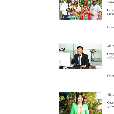
зач
Сест
жили
| Газ
«Я 
Стар
«LG»
| Газ
«Я 
Сест
друз