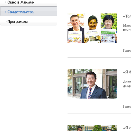
«То
Многи
немо
| Газ
«Я 
Диак
двад
| Газ
«Я 