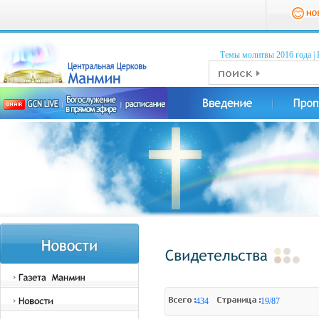
Темы молитвы 2016 годa
|
434
19/87