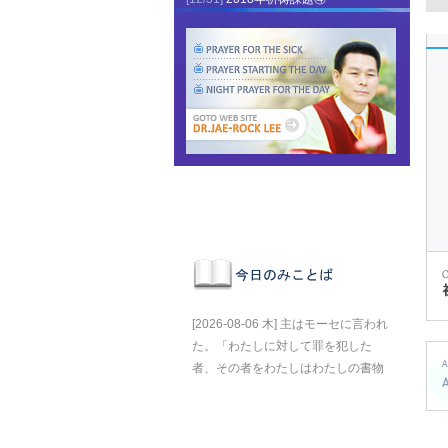
[2026-08-06 木] 主はモーセに言われ
た。「わたしに対して罪を犯した
者、その者をわたしはわたしの書物
から消し去る。」 (出エジプト記
32:33)