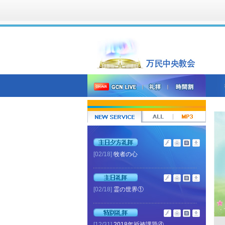
[02/18]
牧者の心
[02/18]
霊の世界①
[12/31]
2018年祈祷課題④