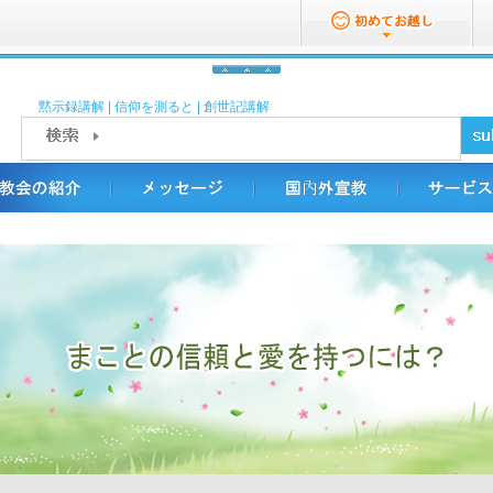
黙示録講解
|
信仰を測ると
|
創世記講解