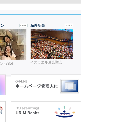
イスラエル連合聖会
(785)