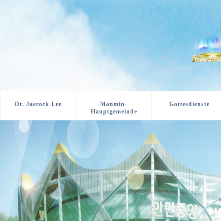
Dr. Jaerock Lee
Manmin-
Gottesdienste
Hauptgemeinde