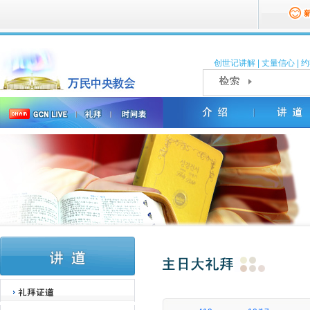
创世记讲解
|
丈量信心
|
约