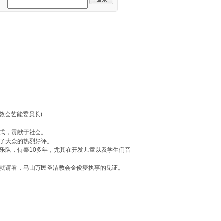
洁教会艺能委员长)
式，贡献于社会。
了大众的热烈好评。
乐队，侍奉10多年，尤其在开发儿童以及学生们音
就请看，马山万民圣洁教会金俊燮执事的见证。