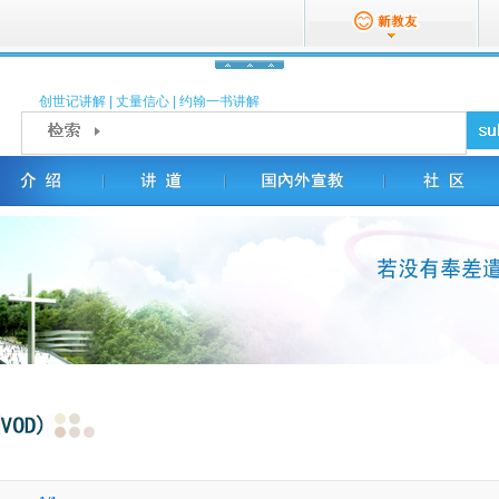
创世记讲解
|
丈量信心
|
约翰一书讲解