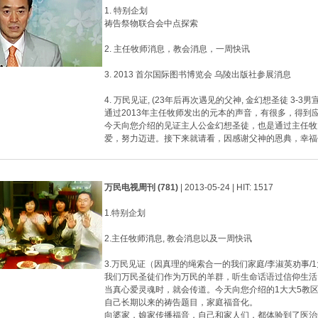
1. 特别企划
祷告祭物联合会中点探索
2. 主任牧师消息，教会消息，一周快讯
3. 2013 首尔国际图书博览会 乌陵出版社参展消息
4. 万民见证, (23年后再次遇见的父神, 金幻想圣徒 3-3
通过2013年主任牧师发出的元本的声音，有很多，得到
今天向您介绍的见证主人公金幻想圣徒，也是通过主任牧
爱，努力迈进。接下来就请看，因感谢父神的恩典，幸福
万民电视周刊 (781)
| 2013-05-24 | HIT: 1517
1.特别企划
2.主任牧师消息, 教会消息以及一周快讯
3.万民见证（因真理的绳索合一的我们家庭/李淑英劝事/1
我们万民圣徒们作为万民的羊群，听生命话语过信仰生活
当真心爱灵魂时，就会传道。今天向您介绍的1大大5教
自己长期以来的祷告题目，家庭福音化。
向婆家，娘家传播福音，自己和家人们，都体验到了医治