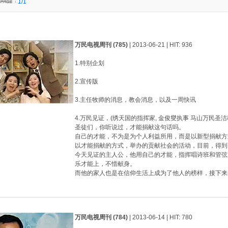
1/1
万民电视周刊 (785)
| 2013-06-21 | HIT: 936
1.特别企划
2.宣传版
3.主任牧师的消息，教会消息，以及一周快讯
4.万民见证，(绣天国的指挥家, 金俊燮执事 马山万民圣
圣徒们，你听说过，才能捐献这句话吗。
自己的才能，不为是为个人利益所用，而是以新型捐献方
以才能捐献的方式，举办的贡献社会的活动，目前，得到
今天见证的主人公，他用自己的才能，指挥唱诗班和管弦
乐才能上，不惜献身。
而他的家人也是在信仰生活上成为了他人的榜样，接下来
万民电视周刊 (784)
| 2013-06-14 | HIT: 780