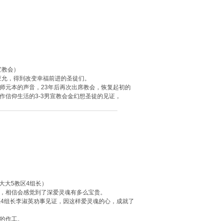
男宣教会）
应允，得到改变幸福前进的圣徒们。
师元本的声音，23年后再次出席教会，恢复起初的
作信仰生活的3-3男宣教会金幻想圣徒的见证，
大大5教区4组长）
，相信会感觉到了深爱灵魂有多么宝贵。
区4组长李淑英劝事见证，因这样爱灵魂的心，成就了
的作工。