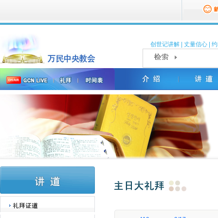
创世记讲解
|
丈量信心
|
约