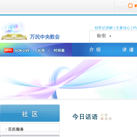
创世记讲解
|
丈量信心
|
约