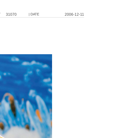
T
31070
| DATE
2006-12-11