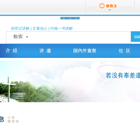
创世记讲解
|
丈量信心
|
约翰一书讲解