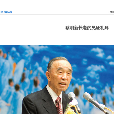
min News
| HI
蔡明新长老的见证礼拜