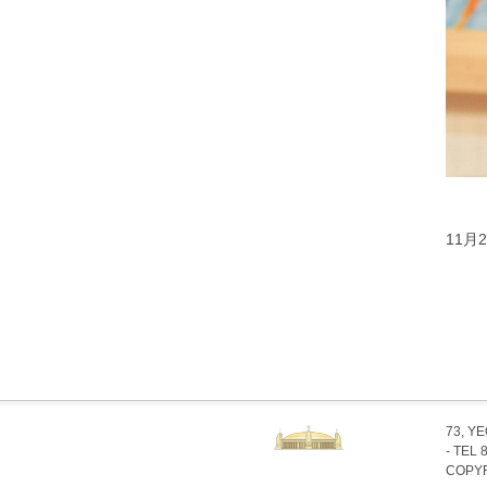
11
73, Y
- TEL 
COPYR