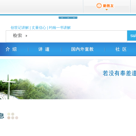
创世记讲解
|
丈量信心
|
约翰一书讲解