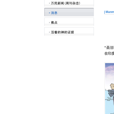
| Man
"圣
在印