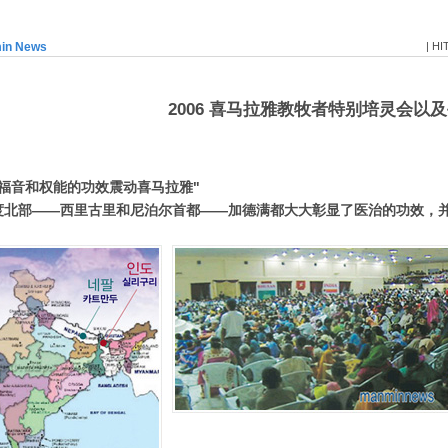
min News
| HI
2006 喜马拉雅教牧者特别培灵会以
洁福音和权能的功效震动喜马拉雅"
度北部——西里古里和尼泊尔首都——加德满都大大彰显了医治的功效，