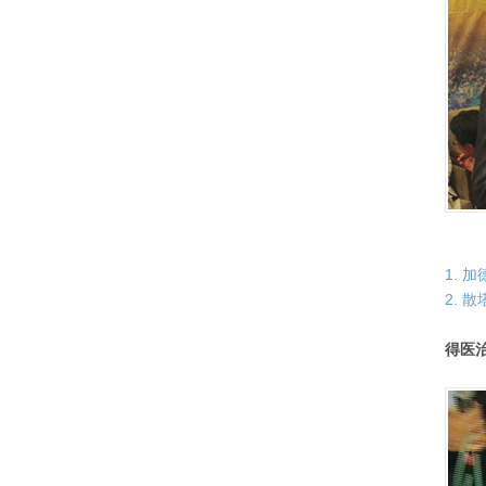
1. 
2. 
得医