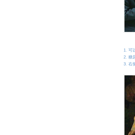
1. 
2. 
3. 