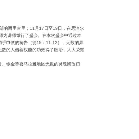
北部的西里古里；11月17日至19日，在尼泊尔
牧师为讲师举行了盛会。在本次盛会中通过本
手巾做的祷告（徒19：11-12），无数的异
无数的人借着权能的功效得了医治，大大荣耀
丹、锡金等喜马拉雅地区无数的灵魂悔改归