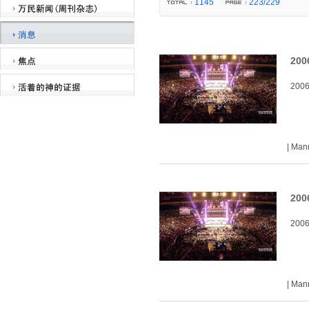
1145
223/229
20
200
| Ma
20
200
| Ma