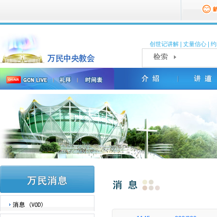
创世记讲解
|
丈量信心
|
约