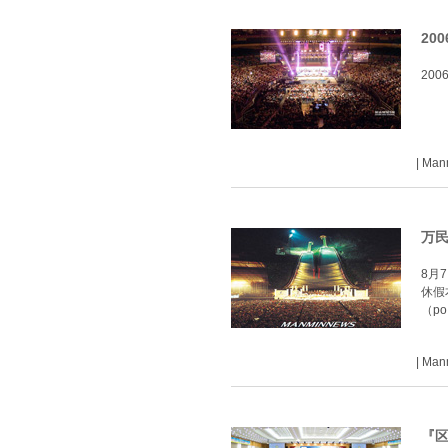
20
200
| Ma
万民
8月
休假
（po
| Ma
『区