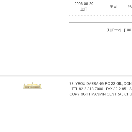
2006-08-20
主日
艳
主日
[1]
[Prev]
..
[100
73, YEOUIDAEBANG-RO 22-GIL, DO
- TEL 82-2-818-7000 - FAX 82-2-851-
COPYRIGHT MANMIN CENTRAL CHU